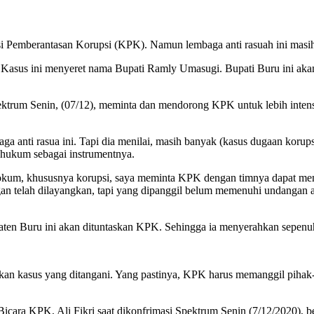
 Pemberantasan Korupsi (KPK). Namun lembaga anti rasuah ini masih 
u. Kasus ini menyeret nama Bupati Ramly Umasugi. Bupati Buru ini aka
pektrum Senin, (07/12), meminta dan mendorong KPK untuk lebih intens
a anti rasua ini. Tapi dia menilai, masih banyak (kasus dugaan korup
k hukum sebagai instrumentnya.
kum, khususnya korupsi, saya meminta KPK dengan timnya dapat mengu
an telah dilayangkan, tapi yang dipanggil belum memenuhi undangan a
abupaten Buru ini akan dituntaskan KPK. Sehingga ia menyerahkan se
n kasus yang ditangani. Yang pastinya, KPK harus memanggil pihak-pih
Bicara KPK, Ali Fikri saat dikonfrimasi Spektrum Senin (7/12/2020), 