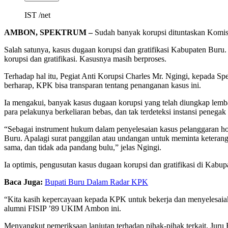
IST /net
AMBON, SPEKTRUM –
Sudah banyak korupsi dituntaskan Komisi
Salah satunya, kasus dugaan korupsi dan gratifikasi Kabupaten Bur
korupsi dan gratifikasi. Kasusnya masih berproses.
Terhadap hal itu, Pegiat Anti Korupsi Charles Mr. Ngingi, kepada S
berharap, KPK bisa transparan tentang penanganan kasus ini.
Ia mengakui, banyak kasus dugaan korupsi yang telah diungkap lembag
para pelakunya berkeliaran bebas, dan tak terdeteksi instansi penega
“Sebagai instrument hukum dalam penyelesaian kasus pelanggaran ho
Buru. Apalagi surat panggilan atau undangan untuk meminta keterang
sama, dan tidak ada pandang bulu,” jelas Ngingi.
Ia optimis, pengusutan kasus dugaan korupsi dan gratifikasi di K
Baca Juga:
Bupati Buru Dalam Radar KPK
“Kita kasih kepercayaan kepada KPK untuk bekerja dan menyelesaiaka
alumni FISIP ’89 UKIM Ambon ini.
Menyangkut pemeriksaan lanjutan terhadap pihak-pihak terkait, Juru 