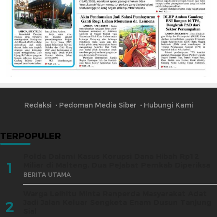
Redaksi
Pedoman Media Siber
Hubungi Kami
TERPOPULER
Polda Dalami Kasus Korupsi Dana Hibah Rp12
1
Miliar di Malteng, Dua Pejabat Pemkab Diperiksa
BERITA UTAMA
Warga Leihitu Minta Ranperda Masyarakat Adat
Jadi Jalan Keluar Sengketa Enam Dusun Tanjung
2
Sial