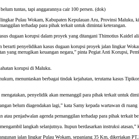
lum tuntas, tapi anggarannya cair 100 persen. (dok)
 lingkar Pulau Wokam, Kabupaten Kepulauan Aru, Provinsi Maluku, kini
ggilan terhadap para pihak terkait untuk dimintai keterangan.
sus dugaan korupsi dalam proyek yang ditangani Thimotius Kaidel alia
erarti penyelidikan kasus dugaan korupsi proyek jalan lingkar Wokam
atan yang merugikan keuangan negara,” pinta Pegiat Anti Korupsi, P
ahatan korupsi di Maluku.
 hukum, menuntaskan berbagai tindak kejahatan, terutama kasus Tipi
ngatakan, penyelidik akan memanggil para pihak terkait untuk dimin
angan belum diagendakan lagi,” kata Samy kepada wartawan di ruang k
pan atau penjadwalan agenda pemanggilan terhadap para pihak terkait b
ik mengambil langkah selanjutnya. Itupun berdasarkan instruksi atasan,”
mbangunan jalan lingkar Pulau Wokam, sepanjang 35 Km, dikerjakan P