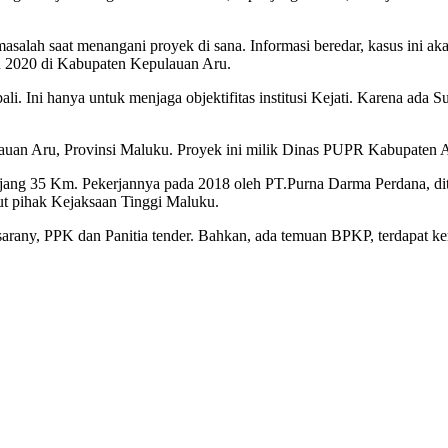
 masalah saat menangani proyek di sana. Informasi beredar, kasus ini 
hun 2020 di Kabupaten Kepulauan Aru.
li. Ini hanya untuk menjaga objektifitas institusi Kejati. Karena ada S
n Aru, Provinsi Maluku. Proyek ini milik Dinas PUPR Kabupaten Aru
njang 35 Km. Pekerjannya pada 2018 oleh PT.Purna Darma Perdana, di
sut pihak Kejaksaan Tinggi Maluku.
sarany, PPK dan Panitia tender. Bahkan, ada temuan BPKP, terdapat ker