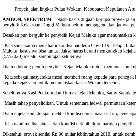
Proyek jalan lingkar Pulau Wokam, Kabupaten Kepulauan Aru be
AMBON, SPEKTRUM –
Nasib kasus dugaan korupsi proyek jalan
penyidik Kejaksaan Tinggi Maluku belum mengagendakan jadwal peman
Desakan pun bergulir ke penyidik Kejati Maluku agar menuntaskan ka
“Kita sama-sama memahami kondisi pandemi Covid-19. Tetapi, bukan b
Maluku, kasusnya bisa tuntas. Jaksa harus berani mengungkap kejah
(5/7/2020) melalui sambungan selulernya.
Dia medukung penuh penyidik Kejati Maluku untuk menuntaskan kej
“Kita sebagai masyarakat mesti memberi ruang kepada para penegak
kepada kejaksaan untuk menuntaskan kasus Wokam tersebut.
Sebelumnya Kasi Penkum dan Humas kejati Maluku, Samy Sapulette me
“Masih tahap penyelidikan. Untuk sementara jadwal permintaan keter
Dia menjelaskan, dengan melihat kondisi dan situasi saat ini, peneta
“Kita nanti melihat situasi dan kondisi terlebih dulu, barulah penyid
Diketahui, proyek senilai Rp.36 miliar lebihvtahun 2018, untuk pe