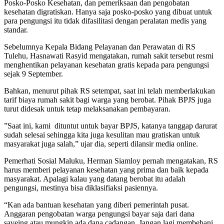
Posko-Posko Kesehatan, dan pemeriksaan dan pengobatan
kesehatan digratiskan. Hanya saja posko-posko yang dibuat untuk
para pengungsi itu tidak difasilitasi dengan peralatan medis yang
standar.
Sebelumnya Kepala Bidang Pelayanan dan Perawatan di RS
Tulehu, Hasnawati Rasyid mengatakan, rumah sakit tersebut resmi
menghentikan pelayanan kesehatan gratis kepada para pengungsi
sejak 9 September.
Bahkan, menurut pihak RS setempat, saat ini telah memberlakukan
tarif biaya rumah sakit bagi warga yang berobat. Pihak BPJS juga
turut didesak untuk tetap melaksanakan pembayaran.
”Saat ini, kami dituntut untuk bayar BPJS, katanya tanggap darurat
sudah selesai sehingga kita juga kesulitan mau gratiskan untuk
masyarakat juga salah,” ujar dia, seperti dilansir media online.
Pemerhati Sosial Maluku, Herman Siamloy pernah mengatakan, RS
harus memberi pelayanan kesehatan yang prima dan baik kepada
masyarakat. Apalagi kalau yang datang berobat itu adalah
pengungsi, mestinya bisa diklasifiaksi pasiennya.
“Kan ada bantuan kesehatan yang diberi pemerintah pusat.
Anggaran pengobatan warga pengungsi bayar saja dari dana
saveing atau mungkin ada dana cadangan. Jangan lagi membebani