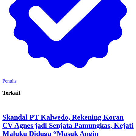
Penulis
Terkait
Skandal PT Kalwedo, Rekening Koran
CV Agnes jadi Senjata Pamungkas, Kejati
Maluku Diduga “Masuk Angin