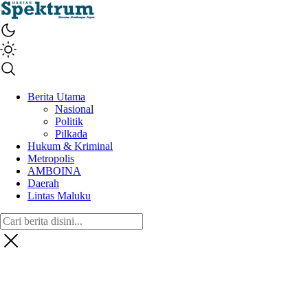
spektrumonline.com
Berita Utama
Nasional
Politik
Pilkada
Hukum & Kriminal
Metropolis
AMBOINA
Daerah
Lintas Maluku