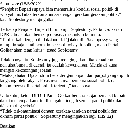
Sabtu sore (18/6/2022).
“Penjabat Bupati supaya bisa menetralisir kondisi sosial politik di
wilayah ini.Tidak terkontaminasi dengan gerakan-gerakan politik,”
kata Soplestuny mengingatkan.
Terhadap Penjabat Bupati Buru, lanjut Soplestuny, Partai Golkar di
DPRD tidak akan bersikap oposisi, melainkan bermitra.
“Tapi terkait dengan tindak-tanduk Djalaluddin Salampessy yang
mungkin saja nanti bermain becek di wilayah politik, maka Partai
Golkar akan tetap kritis,” tegad Soplestuny.
Tidak hanya itu, Soplestuny juga mengingatkan jika kehadiran
penjabat bupati di daerah itu adalah kewenangan Mendagri guna
mengisi kekosongan jabatan.
“Maka jabatan Djalaluddin beda dengan bupati dari parpol yang dipilih
langsung oleh rakyat. Posisinya hanya pembina sosial politik dan
bukan mewakili partai politik tertentu,” tandasnya.
Untuk itu , ketua DPD II Partai Golkar berharap agar penjabat bupati
dapat menempatkan diri di tengah – tengah semua partai politik dan
tidak miring sebelah.
“Tidak terkontaminasi dengan gerakan-gerakan partai politik dan
oknum partai politik,” Soplestuny mengingatkan lagi.
(HS-12)
Bagikan: