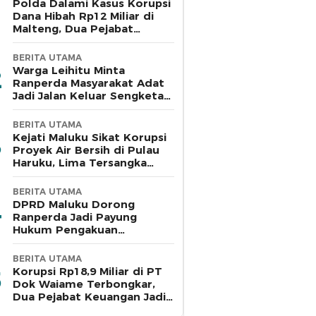
Polda Dalami Kasus Korupsi
Dana Hibah Rp12 Miliar di
Malteng, Dua Pejabat
Pemkab Diperiksa
BERITA UTAMA
Warga Leihitu Minta
Ranperda Masyarakat Adat
Jadi Jalan Keluar Sengketa
Enam Dusun Tanjung Sial
BERITA UTAMA
Kejati Maluku Sikat Korupsi
Proyek Air Bersih di Pulau
Haruku, Lima Tersangka
Ditahan
BERITA UTAMA
DPRD Maluku Dorong
Ranperda Jadi Payung
Hukum Pengakuan
Masyarakat Adat
BERITA UTAMA
Korupsi Rp18,9 Miliar di PT
Dok Waiame Terbongkar,
Dua Pejabat Keuangan Jadi
Tersangka