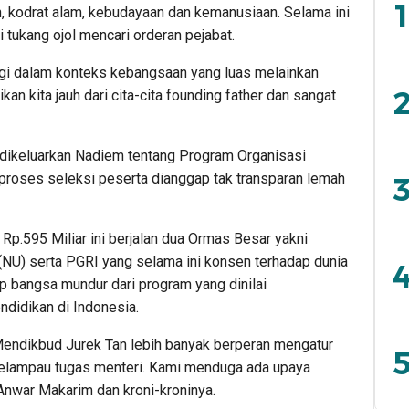
1
, kodrat alam, kebudayaan dan kemanusiaan. Selama ini
tukang ojol mencari orderan pejabat.
 lagi dalam konteks kebangsaan yang luas melainkan
2
kan kita jauh dari cita-cita founding father dan sangat
 dikeluarkan Nadiem tentang Program Organisasi
 proses seleksi peserta dianggap tak transparan lemah
3
p.595 Miliar ini berjalan dua Ormas Besar yakni
NU) serta PGRI yang selama ini konsen terhadap dunia
4
p bangsa mundur dari program yang dinilai
ndidikan di Indonesia.
endikbud Jurek Tan lebih banyak berperan mengatur
5
 melampau tugas menteri. Kami menduga ada upaya
Anwar Makarim dan kroni-kroninya.