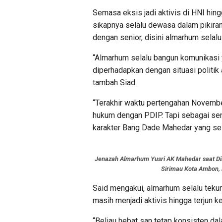
Semasa eksis jadi aktivis di HNI hi
sikapnya selalu dewasa dalam pikiran
dengan senior, disini almarhum sela
“Almarhum selalu bangun komunikasi ya
diperhadapkan dengan situasi politik
tambah Siad.
“Terakhir waktu pertengahan Novembe
hukum dengan PDIP. Tapi sebagai senio
karakter Bang Dade Mahedar yang sela
Jenazah Almarhum Yusri AK Mahedar saat D
Sirimau Kota Ambon, 
Said mengakui, almarhum selalu tek
masih menjadi aktivis hingga terjun ke 
“Beliau hebat san tetap konsisten da