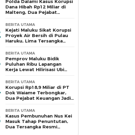
Polda Dalami Kasus Korupsi
Dana Hibah Rp12 Miliar di
Malteng, Dua Pejabat
Pemkab Diperiksa
BERITA UTAMA
Kejati Maluku Sikat Korupsi
Proyek Air Bersih di Pulau
Haruku, Lima Tersangka
Ditahan
BERITA UTAMA
Pemprov Maluku Bidik
Puluhan Ribu Lapangan
Kerja Lewat Hilirisasi Ubi
Kayu di Bursel
BERITA UTAMA
Korupsi Rp18,9 Miliar di PT
Dok Waiame Terbongkar,
Dua Pejabat Keuangan Jadi
Tersangka
BERITA UTAMA
Kasus Pembunuhan Nus Kei
Masuk Tahap Penuntutan,
Dua Tersangka Resmi
Dilimpahkan ke Jaksa