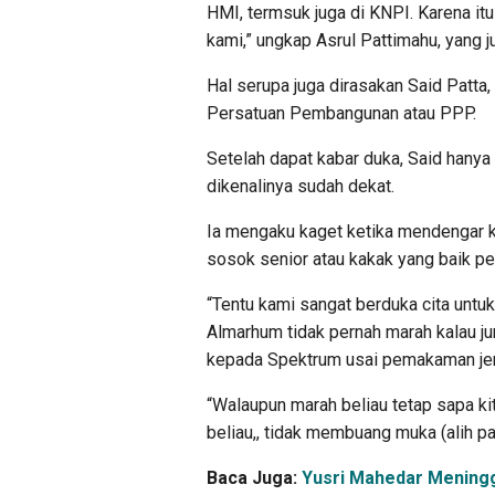
HMI, termsuk juga di KNPI. Karena i
kami,” ungkap Asrul Pattimahu, yang
Hal serupa juga dirasakan Said Patt
Persatuan Pembangunan atau PPP.
Setelah dapat kabar duka, Said han
dikenalinya sudah dekat.
Ia mengaku kaget ketika mendengar k
sosok senior atau kakak yang baik per
“Tentu kami sangat berduka cita untu
Almarhum tidak pernah marah kalau ju
kepada Spektrum usai pemakaman je
“Walaupun marah beliau tetap sapa k
beliau,, tidak membuang muka (alih pan
Baca Juga:
Yusri Mahedar Meningg