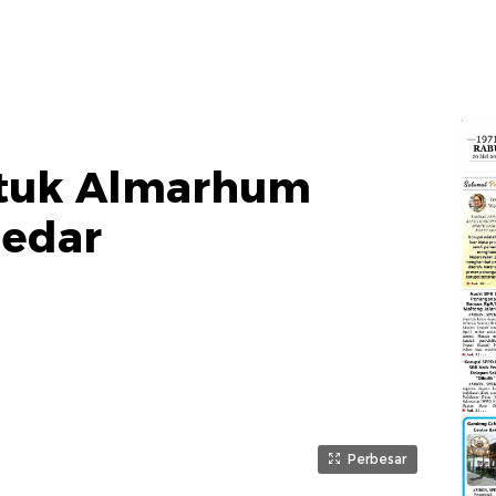
ntuk Almarhum
hedar
Perbesar