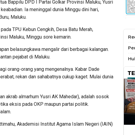
ua Bappilu DPD I Partai Golkar Provinsi Maluku, Yusri
 keabadian. Ia meninggal dunia Minggu dini hari,
Buru, Maluku.
 pada TPU Kebun Cengkih, Desa Batu Merah,
nsi Maluku, Minggu sore kemarin.
Re
Pe
apan belasungkawa mengalir dari berbagai kalangan.
mantan pejabat di Maluku.
Hu
 bagi orang-orang yang mengenalnya. Kabar Dade
T
rabat, rekan dan sahabatnya cukup kaget. Mulai dunia
an akrab almarhum Yusri AK Mahedar), adalah sosok
tika eksis pada OKP maupun partai politik.
alam.
ttimahu, Akademisi Institut Agama Islam Negeri (IAIN)