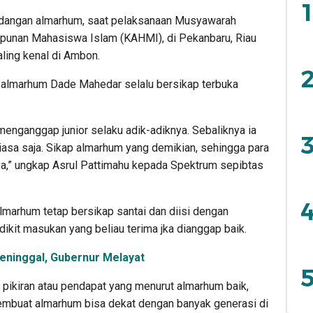
1
 dangan almarhum, saat pelaksanaan Musyawarah
mpunan Mahasiswa Islam (KAHMI), di Pekanbaru, Riau
ling kenal di Ambon.
2
k almarhum Dade Mahedar selalu bersikap terbuka
 menganggap junior selaku adik-adiknya. Sebaliknya ia
3
iasa saja. Sikap almarhum yang demikian, sehingga para
ya,” ungkap Asrul Pattimahu kepada Spektrum sepibtas
4
lmarhum tetap bersikap santai dan diisi dengan
edikit masukan yang beliau terima jka dianggap baik.
Meninggal, Gubernur Melayat
5
pikiran atau pendapat yang menurut almarhum baik,
 membuat almarhum bisa dekat dengan banyak generasi di