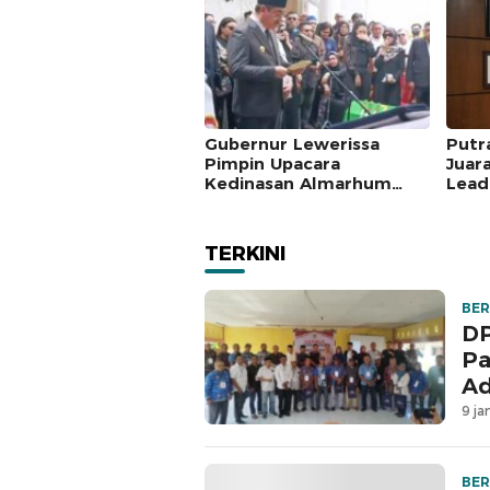
Gubernur Lewerissa
Putr
Pimpin Upacara
Juar
Kedinasan Almarhum
Lead
Said Assagaff
Jate
TERKINI
BER
DP
Pa
Ad
9 ja
BER