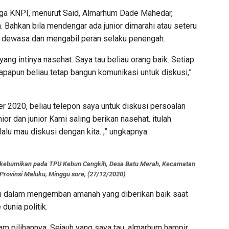
ngga KNPI, menurut Said, Almarhum Dade Mahedar,
. Bahkan bila mendengar ada junior dimarahi atau seteru
lu dewasa dan mengabil peran selaku penengah.
ng intinya nasehat. Saya tau beliau orang baik. Setiap
 apapun beliau tetap bangun komunikasi untuk diskusi,”
r 2020, beliau telepon saya untuk diskusi persoalan
r dan junior Kami saling berikan nasehat. itulah
lu mau diskusi dengan kita. ,” ungkapnya.
ikebumikan pada TPU Kebun Cengkih, Desa Batu Merah, Kecamatan
Provinsi Maluku, Minggu sore, (27/12/2020).
un dalam mengemban amanah yang diberikan baik saat
dunia politik.
lam pilihannya. Sejauh yang saya tau, almarhum hampir