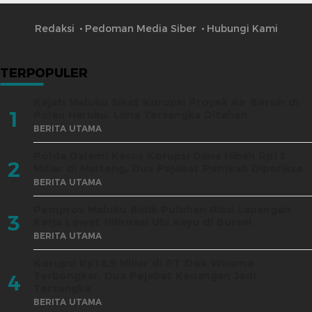
Redaksi
Pedoman Media Siber
Hubungi Kami
TERPOPULER
Kejati Maluku Sikat Korupsi Proyek Air Bersih di
1
Pulau Haruku, Lima Tersangka Ditahan
BERITA UTAMA
Polda Dalami Kasus Korupsi Dana Hibah Rp12
2
Miliar di Malteng, Dua Pejabat Pemkab Diperiksa
BERITA UTAMA
Pemprov Maluku Bidik Puluhan Ribu Lapangan
3
Kerja Lewat Hilirisasi Ubi Kayu di Bursel
BERITA UTAMA
Korupsi Rp18,9 Miliar di PT Dok Waiame
Terbongkar, Dua Pejabat Keuangan Jadi
4
Tersangka
BERITA UTAMA