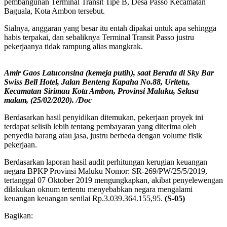
pembangunan Terminal Transit Tipe B, Desa Passo Kecamatan
Baguala, Kota Ambon tersebut.
Sialnya, anggaran yang besar itu entah dipakai untuk apa sehingga
habis terpakai, dan sebaliknya Terminal Transit Passo justru
pekerjaanya tidak rampung alias mangkrak.
Amir Gaos Latuconsina (kemeja putih), saat Berada di Sky Bar
Swiss Bell Hotel, Jalan Benteng Kapaha No.88, Uritetu,
Kecamatan Sirimau Kota Ambon, Provinsi Maluku, Selasa
malam, (25/02/2020). /Doc
Berdasarkan hasil penyidikan ditemukan, pekerjaan proyek ini
terdapat selisih lebih tentang pembayaran yang diterima oleh
penyedia barang atau jasa, justru berbeda dengan volume fisik
pekerjaan.
Berdasarkan laporan hasil audit perhitungan kerugian keuangan
negara BPKP Provinsi Maluku Nomor: SR-269/PW/25/5/2019,
tertanggal 07 Oktober 2019 mengungkapkan, akibat penyelewengan
dilakukan oknum tertentu menyebabkan negara mengalami
keuangan keuangan senilai Rp.3.039.364.155,95.
(S-05)
Bagikan: