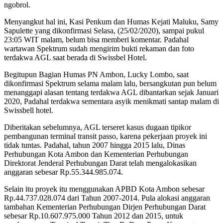
ngobrol.
Menyangkut hal ini, Kasi Penkum dan Humas Kejati Maluku, Samy
Sapulette yang dikonfirmasi Selasa, (25/02/2020), sampai pukul
23:05 WIT malam, belum bisa memberi komentar. Padahal
wartawan Spektrum sudah mengirim bukti rekaman dan foto
terdakwa AGL saat berada di Swissbel Hotel.
Begitupun Bagian Humas PN Ambon, Lucky Lombo, saat
dikonfirmasi Spektrum selama malam lalu, bersangkutan pun belum
menanggapi alasan tentang terdakwa AGL dibantarkan sejak Januari
2020, Padahal terdakwa sementara asyik menikmati santap malam di
Swissbell hotel.
Diberitakan sebelumnya, AGL terseret kasus dugaan tipikor
pembangunan terminal transit passo, karena pekerjaan proyek ini
tidak tuntas. Padahal, tahun 2007 hingga 2015 lalu, Dinas
Perhubungan Kota Ambon dan Kementerian Perhubungan
Direktorat Jenderal Perhubungan Darat telah mengalokasikan
anggaran sebesar Rp.55.344.985.074.
Selain itu proyek itu menggunakan APBD Kota Ambon sebesar
Rp.44.737.028.074 dari Tahun 2007-2014. Pula alokasi anggaran
tambahan Kementerian Perhubungan Dirjen Perhubungan Darat
sebesar Rp.10.607.975.000 Tahun 2012 dan 2015, untuk