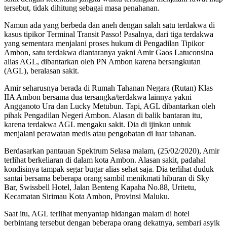
tersebut, tidak dihitung sebagai masa penahanan.
Namun ada yang berbeda dan aneh dengan salah satu terdakwa di
kasus tipikor Terminal Transit Passo! Pasalnya, dari tiga terdakwa
yang sementara menjalani proses hukum di Pengadilan Tipikor
Ambon, satu terdakwa diantaranya yakni Amir Gaos Latuconsina
alias AGL, dibantarkan oleh PN Ambon karena bersangkutan
(AGL), beralasan sakit.
Amir seharusnya berada di Rumah Tahanan Negara (Rutan) Klas
IIA Ambon bersama dua tersangka/terdakwa lainnya yakni
Angganoto Ura dan Lucky Metubun. Tapi, AGL dibantarkan oleh
pihak Pengadilan Negeri Ambon. Alasan di balik bantaran itu,
karena terdakwa AGL mengaku sakit. Dia di ijinkan untuk
menjalani perawatan medis atau pengobatan di luar tahanan.
Berdasarkan pantauan Spektrum Selasa malam, (25/02/2020), Amir
terlihat berkeliaran di dalam kota Ambon. Alasan sakit, padahal
kondisinya tampak segar bugar alias sehat saja. Dia terlihat duduk
santai bersama beberapa orang sambil menikmati hiburan di Sky
Bar, Swissbell Hotel, Jalan Benteng Kapaha No.88, Uritetu,
Kecamatan Sirimau Kota Ambon, Provinsi Maluku.
Saat itu, AGL terlihat menyantap hidangan malam di hotel
berbintang tersebut dengan beberapa orang dekatnya, sembari asyik