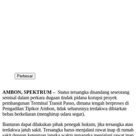
Perbesar
AMBON, SPEKTRUM –
Status tersangka disandang seseorang
semisal dalam perkara dugaan tindak pidana korupsi proyek
pembangunan Terminal Transit Passo, dimana tengah berproses di
Pengadilan Tipikor Ambon, tidak seharusnya terdakwa dibiarkan
bebas berkeliaran (menghirup udara segar).
Bantaran dapat dilakukan pihak penegak hukum, jika tersangka atau
terdakwa jatuh sakit. Tersangka harus menjalani rawat inap di rumah
sakit dengan ketentuan jangka waktu tersangka menjalani rawat inap