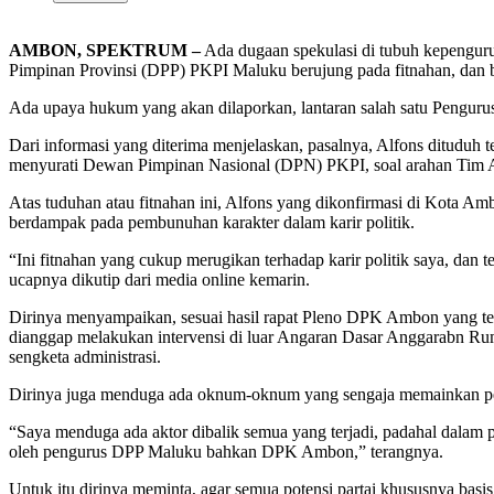
AMBON, SPEKTRUM –
Ada dugaan spekulasi di tubuh kepenguru
Pimpinan Provinsi (DPP) PKPI Maluku berujung pada fitnahan, dan b
Ada upaya hukum yang akan dilaporkan, lantaran salah satu Peng
Dari informasi yang diterima menjelaskan, pasalnya, Alfons ditudu
menyurati Dewan Pimpinan Nasional (DPN) PKPI, soal arahan Tim A
Atas tuduhan atau fitnahan ini, Alfons yang dikonfirmasi di Kota A
berdampak pada pembunuhan karakter dalam karir politik.
“Ini fitnahan yang cukup merugikan terhadap karir politik saya, dan 
ucapnya dikutip dari media online kemarin.
Dirinya menyampaikan, sesuai hasil rapat Pleno DPK Ambon yang tel
dianggap melakukan intervensi di luar Angaran Dasar Anggarabn R
sengketa administrasi.
Dirinya juga menduga ada oknum-oknum yang sengaja memainkan pera
“Saya menduga ada aktor dibalik semua yang terjadi, padahal dalam p
oleh pengurus DPP Maluku bahkan DPK Ambon,” terangnya.
Untuk itu dirinya meminta, agar semua potensi partai khususnya bas