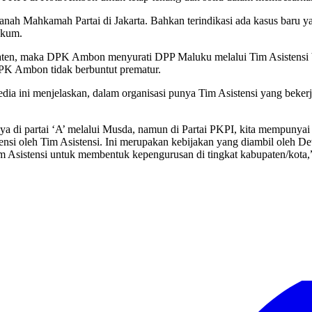
 ranah Mahkamah Partai di Jakarta. Bahkan terindikasi ada kasus bar
ukum.
en, maka DPK Ambon menyurati DPP Maluku melalui Tim Asistensi 
DPK Ambon tidak berbuntut prematur.
ini menjelaskan, dalam organisasi punya Tim Asistensi yang bekerja
ya di partai ‘A’ melalui Musda, namun di Partai PKPI, kita mempunya
istensi oleh Tim Asistensi. Ini merupakan kebijakan yang diambil ol
Asistensi untuk membentuk kepengurusan di tingkat kabupaten/kota,