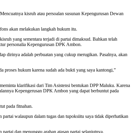
u. Mencuatnya kisruh atau persoalan susunan Kepengurusan Dewan
fons akan melakukan langkah hukum itu.
sruh yang sementara terjadi di partai dimaksud. Bahkan telah
uktur personalia Kepengurusan DPK Ambon.
dap dirinya adalah perbuatan yang cukup merugikan. Pasalnya, akan
pada proses hukum karena sudah ada bukti yang saya kantongi,”
meminta klarifikasi dari Tim Asistensi bentukan DPP Maluku. Karena
 jalannya Kepengerusan DPK Ambon yang dapat berbuntut pada
ut pada fitnahan.
 partai walaupun dalam tugas dan tupoksiitu saya tidak diperhatikan
 partai dan menunggu arahan atasan partai selanjutnya.