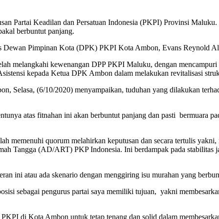
san Partai Keadilan dan Persatuan Indonesia (PKPI) Provinsi Maluk
akal berbuntut panjang.
urus Dewan Pimpinan Kota (DPK) PKPI Kota Ambon, Evans Reynold Al
h telah melangkahi kewenangan DPP PKPI Maluku, dengan mencampuri ki
sistensi kepada Ketua DPK Ambon dalam melakukan revitalisasi str
mbon, Selasa, (6/10/2020) menyampaikan, tuduhan yang dilakukan terha
tentunya atas fitnahan ini akan berbuntut panjang dan pasti bermuara 
ah memenuhi quorum melahirkan keputusan dan secara tertulis yakni, 
umah Tangga (AD/ART) PKP Indonesia. Ini berdampak pada stabilitas
n ini atau ada skenario dengan menggiring isu murahan yang berbunt
osisi sebagai pengurus partai saya memiliki tujuan, yakni membesarkan
is PKPI di Kota Ambon untuk tetap tenang dan solid dalam membesarkan