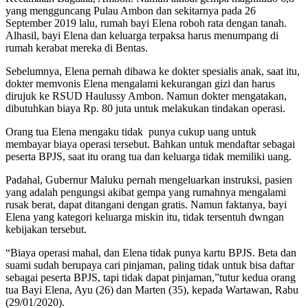
yang mengguncang Pulau Ambon dan sekitarnya pada 26
September 2019 lalu, rumah bayi Elena roboh rata dengan tanah.
Alhasil, bayi Elena dan keluarga terpaksa harus menumpang di
rumah kerabat mereka di Bentas.
Sebelumnya, Elena pernah dibawa ke dokter spesialis anak, saat itu,
dokter memvonis Elena mengalami kekurangan gizi dan harus
dirujuk ke RSUD Haulussy Ambon. Namun dokter mengatakan,
dibutuhkan biaya Rp. 80 juta untuk melakukan tindakan operasi.
Orang tua Elena mengaku tidak punya cukup uang untuk
membayar biaya operasi tersebut. Bahkan untuk mendaftar sebagai
peserta BPJS, saat itu orang tua dan keluarga tidak memiliki uang.
Padahal, Gubernur Maluku pernah mengeluarkan instruksi, pasien
yang adalah pengungsi akibat gempa yang rumahnya mengalami
rusak berat, dapat ditangani dengan gratis. Namun faktanya, bayi
Elena yang kategori keluarga miskin itu, tidak tersentuh dwngan
kebijakan tersebut.
“Biaya operasi mahal, dan Elena tidak punya kartu BPJS. Beta dan
suami sudah berupaya cari pinjaman, paling tidak untuk bisa daftar
sebagai peserta BPJS, tapi tidak dapat pinjaman,”tutur kedua orang
tua Bayi Elena, Ayu (26) dan Marten (35), kepada Wartawan, Rabu
(29/01/2020).