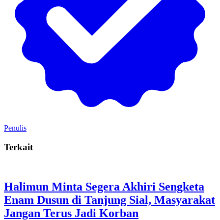
Penulis
Terkait
Halimun Minta Segera Akhiri Sengketa
Enam Dusun di Tanjung Sial, Masyarakat
Jangan Terus Jadi Korban