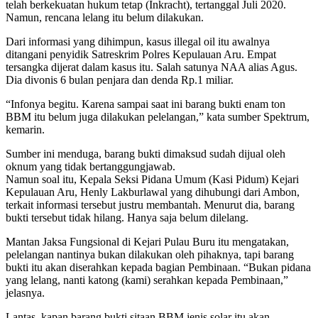
telah berkekuatan hukum tetap (Inkracht), tertanggal Juli 2020.
Namun, rencana lelang itu belum dilakukan.
Dari informasi yang dihimpun, kasus illegal oil itu awalnya
ditangani penyidik Satreskrim Polres Kepulauan Aru. Empat
tersangka dijerat dalam kasus itu. Salah satunya NAA alias Agus.
Dia divonis 6 bulan penjara dan denda Rp.1 miliar.
“Infonya begitu. Karena sampai saat ini barang bukti enam ton
BBM itu belum juga dilakukan pelelangan,” kata sumber Spektrum,
kemarin.
Sumber ini menduga, barang bukti dimaksud sudah dijual oleh
oknum yang tidak bertanggungjawab.
Namun soal itu, Kepala Seksi Pidana Umum (Kasi Pidum) Kejari
Kepulauan Aru, Henly Lakburlawal yang dihubungi dari Ambon,
terkait informasi tersebut justru membantah. Menurut dia, barang
bukti tersebut tidak hilang. Hanya saja belum dilelang.
Mantan Jaksa Fungsional di Kejari Pulau Buru itu mengatakan,
pelelangan nantinya bukan dilakukan oleh pihaknya, tapi barang
bukti itu akan diserahkan kepada bagian Pembinaan. “Bukan pidana
yang lelang, nanti katong (kami) serahkan kepada Pembinaan,”
jelasnya.
Lantas, kapan barang bukti sitaan BBM jenis solar itu akan