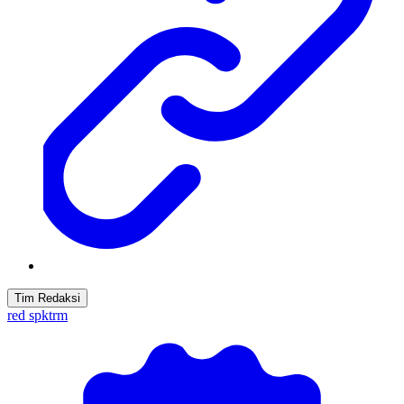
Tim Redaksi
red spktrm