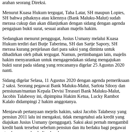
arahan seorang Direksi.
Menurut Kuasa Hukum tergugat, Taha Latar, SH maupun Lopies,
SH bahwa pihaknya atau kliennya (Bank Maluku-Malut) sudah
merasa cukup dan akan dilanjutkan dengan sidang dengan agenda
pengajuan bukti surat, sesuai arahan majelis hakim.
Sedangkan menurut penggugat, Jusius Usmany melalui Kuasa
Hukum terdiri dari Butje Taberima, SH dan Sartje Sapory, SH
merasa kurang penjelasan dari para saksi yang diminta untuk
dihadirkan oleh pihak tergugat. Namun, pertimbangan lain, majelis
hakim menyarankan untuk mengagendakan sidang mengajukan
bukti surat pada sidang yang rencananya digelar 25 Agustus 2020
nanti.
Sidang digelar Selasa, 11 Agustus 2020 dengan agenda pemeriksaan
2 saksi. Seorang pegawai Bank Maluku-Malut, Sarlota Silooy dan
pensiunan/mantan Kepala Devisi Treasuri Bank Maluku-Malut,
Jacobis Talabessy ini, dipimpina Hakim Ketua, Lucky Rambot
Kalalo didampingi 2 hakim anggotanya.
Menjawab pertanyaan mejelis hakim, saksi Jacobis Talabessy yang
pensiun 2011 lalu ini mengakui, tidak mengetahui ada kredit yang
diajukan Jusius Usmany (penggugat). Saksi akui pernah mengambil
kredit bank tersebut sebelum pensiun dan itu berlaku bagi pegawai