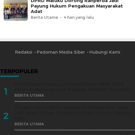
DPRD Maluku Dorong Ranperda Jadi
Payung Hukum Pengakuan Masyarakat
Adat
Berita Utama
4 hari yang lalu
Redaksi
Pedoman Media Siber
Hubungi Kami
TERPOPULER
Polda Dalami Kasus Korupsi Dana Hibah Rp12
1
Miliar di Malteng, Dua Pejabat Pemkab Diperiksa
BERITA UTAMA
Warga Leihitu Minta Ranperda Masyarakat Adat
Jadi Jalan Keluar Sengketa Enam Dusun Tanjung
2
Sial
BERITA UTAMA