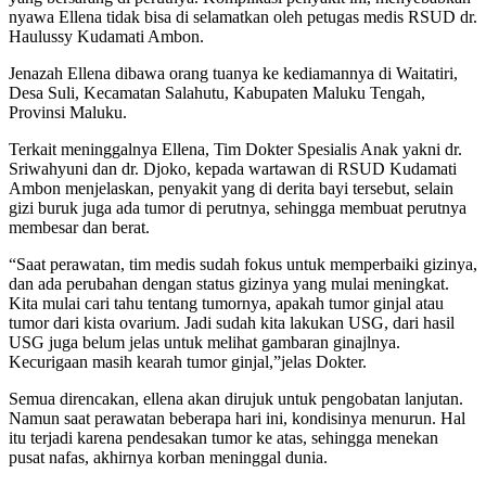
nyawa Ellena tidak bisa di selamatkan oleh petugas medis RSUD dr.
Haulussy Kudamati Ambon.
Jenazah Ellena dibawa orang tuanya ke kediamannya di Waitatiri,
Desa Suli, Kecamatan Salahutu, Kabupaten Maluku Tengah,
Provinsi Maluku.
Terkait meninggalnya Ellena, Tim Dokter Spesialis Anak yakni dr.
Sriwahyuni dan dr. Djoko, kepada wartawan di RSUD Kudamati
Ambon menjelaskan, penyakit yang di derita bayi tersebut, selain
gizi buruk juga ada tumor di perutnya, sehingga membuat perutnya
membesar dan berat.
“Saat perawatan, tim medis sudah fokus untuk memperbaiki gizinya,
dan ada perubahan dengan status gizinya yang mulai meningkat.
Kita mulai cari tahu tentang tumornya, apakah tumor ginjal atau
tumor dari kista ovarium. Jadi sudah kita lakukan USG, dari hasil
USG juga belum jelas untuk melihat gambaran ginajlnya.
Kecurigaan masih kearah tumor ginjal,”jelas Dokter.
Semua direncakan, ellena akan dirujuk untuk pengobatan lanjutan.
Namun saat perawatan beberapa hari ini, kondisinya menurun. Hal
itu terjadi karena pendesakan tumor ke atas, sehingga menekan
pusat nafas, akhirnya korban meninggal dunia.