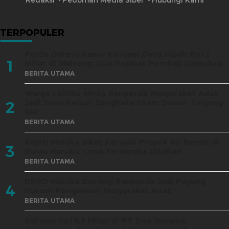
TERPOPULER
Polda Dalami Kasus Korupsi Dana Hibah Rp12
1
Miliar di Malteng, Dua Pejabat Pemkab Diperiksa
BERITA UTAMA
Warga Leihitu Minta Ranperda Masyarakat Adat
Jadi Jalan Keluar Sengketa Enam Dusun Tanjung
2
Sial
BERITA UTAMA
Kejati Maluku Sikat Korupsi Proyek Air Bersih di
3
Pulau Haruku, Lima Tersangka Ditahan
BERITA UTAMA
DPRD Maluku Dorong Ranperda Jadi Payung
4
Hukum Pengakuan Masyarakat Adat
BERITA UTAMA
Korupsi Rp18,9 Miliar di PT Dok Waiame