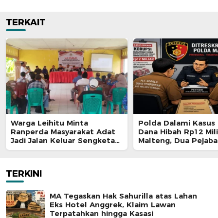
TERKAIT
Warga Leihitu Minta
Polda Dalami Kasus 
Ranperda Masyarakat Adat
Dana Hibah Rp12 Mili
Jadi Jalan Keluar Sengketa
Malteng, Dua Pejaba
Enam Dusun Tanjung Sial
Pemkab Diperiksa
TERKINI
MA Tegaskan Hak Sahurilla atas Lahan
Eks Hotel Anggrek, Klaim Lawan
Terpatahkan hingga Kasasi