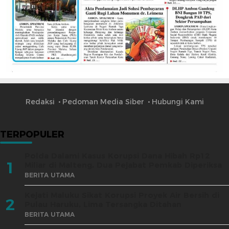
Redaksi
Pedoman Media Siber
Hubungi Kami
TERPOPULER
Polda Dalami Kasus Korupsi Dana Hibah Rp12
1
Miliar di Malteng, Dua Pejabat Pemkab Diperiksa
BERITA UTAMA
Kejati Maluku Sikat Korupsi Proyek Air Bersih di
2
Pulau Haruku, Lima Tersangka Ditahan
BERITA UTAMA