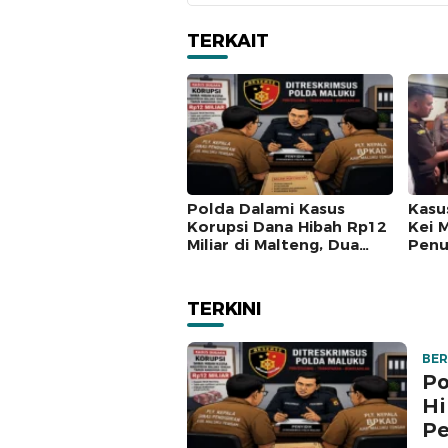
TERKAIT
Polda Dalami Kasus
Kasu
Korupsi Dana Hibah Rp12
Kei 
Miliar di Malteng, Dua
Penu
Pejabat Pemkab
Ters
Diperiksa
Dili
TERKINI
BER
Po
Hi
Pe