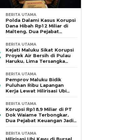
BERITA UTAMA
Polda Dalami Kasus Korupsi
Dana Hibah Rp12 Miliar di
Malteng, Dua Pejabat
Pemkab Diperiksa
BERITA UTAMA
Kejati Maluku Sikat Korupsi
Proyek Air Bersih di Pulau
Haruku, Lima Tersangka
Ditahan
BERITA UTAMA
Pemprov Maluku Bidik
Puluhan Ribu Lapangan
Kerja Lewat Hilirisasi Ubi
Kayu di Bursel
BERITA UTAMA
Korupsi Rp18,9 Miliar di PT
Dok Waiame Terbongkar,
Dua Pejabat Keuangan Jadi
Tersangka
BERITA UTAMA
Hilirisasi Ubi Kayu di Bursel