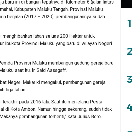
a baru ini di bangun tepatnya di Kilometer 6 (jalan lintas
mahai, Kabupaten Maluku Tengah, Provinsi Maluku.
ahun berjalan (2017 – 2020), pembangunannya sudah
1
ki menghibahkan lahan seluas 200 Hektar untuk
r Ibukota Provinsi Maluku yang baru di wilayah Negeri
2
k Pemda Provinsi Maluku membangun gedung gereja baru
aluku saat itu, Ir. Said Assagaff.
3
jabat Negeri Makariki mengakui, pembangunan gereja
ih tiga tahun.
 terakhir pada 2016 lalu. Saat itu menjelang Pesta
4
nal di Kota Ambon. Namun hingga sekarang, sudah tidak
Makanya pembangunan terhenti,” kata Julius Boro,