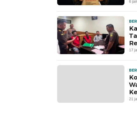
6 ja
BER
Ka
Ta
Re
17 j
BER
Ko
Wa
Ke
21 j