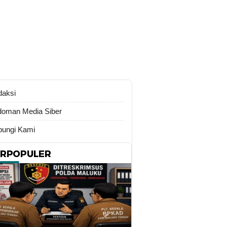
daksi
oman Media Siber
ungi Kami
ERPOPULER