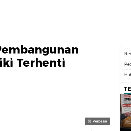
 Pembangunan
Re
iki Terhenti
Ped
Hub
T
Perbesar