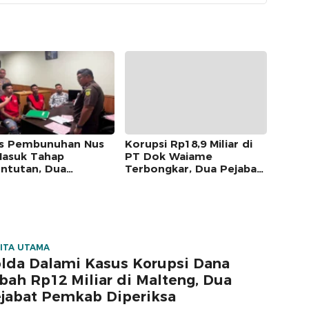
s Pembunuhan Nus
Korupsi Rp18,9 Miliar di
Masuk Tahap
PT Dok Waiame
ntutan, Dua
Terbongkar, Dua Pejabat
angka Resmi
Keuangan Jadi Tersangka
mpahkan ke Jaksa
ITA UTAMA
lda Dalami Kasus Korupsi Dana
bah Rp12 Miliar di Malteng, Dua
jabat Pemkab Diperiksa