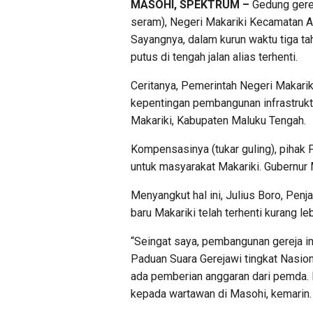
MASOHI, SPEKTRUM –
Gedung gerej
seram), Negeri Makariki Kecamatan A
Sayangnya, dalam kurun waktu tiga t
putus di tengah jalan alias terhenti.
Ceritanya, Pemerintah Negeri Makari
kepentingan pembangunan infrastruktu
Makariki, Kabupaten Maluku Tengah.
Kompensasinya (tukar guling), piha
untuk masyarakat Makariki. Gubernur M
Menyangkut hal ini, Julius Boro, Pen
baru Makariki telah terhenti kurang leb
“Seingat saya, pembangunan gereja ini
Paduan Suara Gerejawi tingkat Nasio
ada pemberian anggaran dari pemda. 
kepada wartawan di Masohi, kemarin.