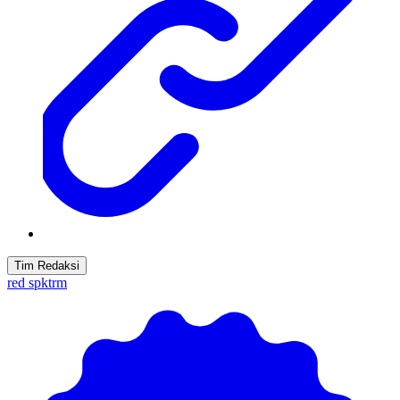
Tim Redaksi
red spktrm