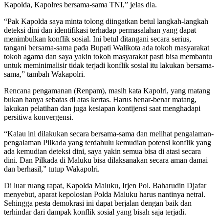
Kapolda, Kapolres bersama-sama TNI,” jelas dia.
“Pak Kapolda saya minta tolong diingatkan betul langkah-langkah
deteksi dini dan identifikasi terhadap permasalahan yang dapat
menimbulkan konflik sosial. Ini betul ditangani secara serius,
tangani bersama-sama pada Bupati Walikota ada tokoh masyarakat
tokoh agama dan saya yakin tokoh masyarakat pasti bisa membantu
untuk meminimalisir tidak terjadi konflik sosial itu lakukan bersama-
sama,” tambah Wakapolri.
Rencana pengamanan (Renpam), masih kata Kapolri, yang matang
bukan hanya sebatas di atas kertas. Harus benar-benar matang,
lakukan pelatihan dan juga kesiapan kontijensi saat menghadapi
persitiwa konvergensi.
“Kalau ini dilakukan secara bersama-sama dan melihat pengalaman-
pengalaman Pilkada yang terdahulu kemudian potensi konflik yang
ada kemudian deteksi dini, saya yakin semua bisa di atasi secara
dini. Dan Pilkada di Maluku bisa dilaksanakan secara aman damai
dan berhasil,” tutup Wakapolri.
Di luar ruang rapat, Kapolda Maluku, Irjen Pol. Baharudin Djafar
menyebut, aparat kepolosian Polda Maluku harus nantinya netral.
Sehingga pesta demokrasi ini dapat berjalan dengan baik dan
terhindar dari dampak konflik sosial yang bisah saja terjadi.