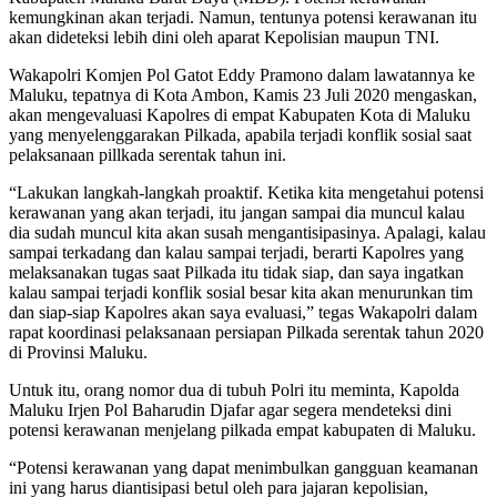
kemungkinan akan terjadi. Namun, tentunya potensi kerawanan itu
akan dideteksi lebih dini oleh aparat Kepolisian maupun TNI.
Wakapolri Komjen Pol Gatot Eddy Pramono dalam lawatannya ke
Maluku, tepatnya di Kota Ambon, Kamis 23 Juli 2020 mengaskan,
akan mengevaluasi Kapolres di empat Kabupaten Kota di Maluku
yang menyelenggarakan Pilkada, apabila terjadi konflik sosial saat
pelaksanaan pillkada serentak tahun ini.
“Lakukan langkah-langkah proaktif. Ketika kita mengetahui potensi
kerawanan yang akan terjadi, itu jangan sampai dia muncul kalau
dia sudah muncul kita akan susah mengantisipasinya. Apalagi, kalau
sampai terkadang dan kalau sampai terjadi, berarti Kapolres yang
melaksanakan tugas saat Pilkada itu tidak siap, dan saya ingatkan
kalau sampai terjadi konflik sosial besar kita akan menurunkan tim
dan siap-siap Kapolres akan saya evaluasi,” tegas Wakapolri dalam
rapat koordinasi pelaksanaan persiapan Pilkada serentak tahun 2020
di Provinsi Maluku.
Untuk itu, orang nomor dua di tubuh Polri itu meminta, Kapolda
Maluku Irjen Pol Baharudin Djafar agar segera mendeteksi dini
potensi kerawanan menjelang pilkada empat kabupaten di Maluku.
“Potensi kerawanan yang dapat menimbulkan gangguan keamanan
ini yang harus diantisipasi betul oleh para jajaran kepolisian,