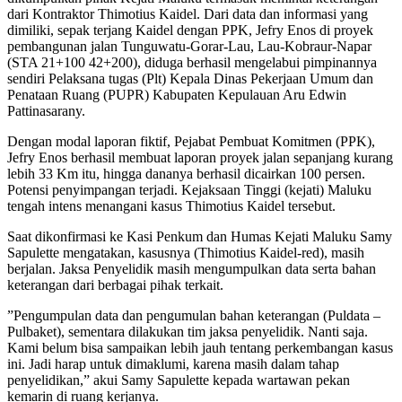
dari Kontraktor Thimotius Kaidel. Dari data dan informasi yang
dimiliki, sepak terjang Kaidel dengan PPK, Jefry Enos di proyek
pembangunan jalan Tunguwatu-Gorar-Lau, Lau-Kobraur-Napar
(STA 21+100 42+200), diduga berhasil mengelabui pimpinannya
sendiri Pelaksana tugas (Plt) Kepala Dinas Pekerjaan Umum dan
Penataan Ruang (PUPR) Kabupaten Kepulauan Aru Edwin
Pattinasarany.
Dengan modal laporan fiktif, Pejabat Pembuat Komitmen (PPK),
Jefry Enos berhasil membuat laporan proyek jalan sepanjang kurang
lebih 33 Km itu, hingga dananya berhasil dicairkan 100 persen.
Potensi penyimpangan terjadi. Kejaksaan Tinggi (kejati) Maluku
tengah intens menangani kasus Thimotius Kaidel tersebut.
Saat dikonfirmasi ke Kasi Penkum dan Humas Kejati Maluku Samy
Sapulette mengatakan, kasusnya (Thimotius Kaidel-red), masih
berjalan. Jaksa Penyelidik masih mengumpulkan data serta bahan
keterangan dari berbagai pihak terkait.
”Pengumpulan data dan pengumulan bahan keterangan (Puldata –
Pulbaket), sementara dilakukan tim jaksa penyelidik. Nanti saja.
Kami belum bisa sampaikan lebih jauh tentang perkembangan kasus
ini. Jadi harap untuk dimaklumi, karena masih dalam tahap
penyelidikan,” akui Samy Sapulette kepada wartawan pekan
kemarin di ruang kerjanya.