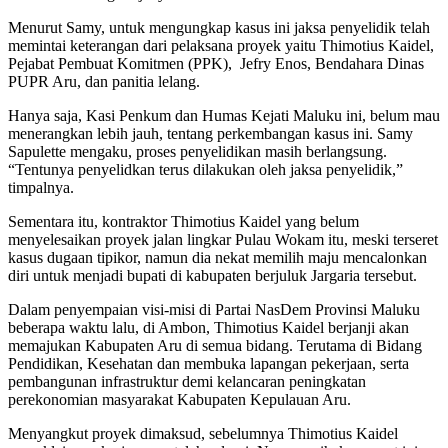
Menurut Samy, untuk mengungkap kasus ini jaksa penyelidik telah
memintai keterangan dari pelaksana proyek yaitu Thimotius Kaidel,
Pejabat Pembuat Komitmen (PPK), Jefry Enos, Bendahara Dinas
PUPR Aru, dan panitia lelang.
Hanya saja, Kasi Penkum dan Humas Kejati Maluku ini, belum mau
menerangkan lebih jauh, tentang perkembangan kasus ini. Samy
Sapulette mengaku, proses penyelidikan masih berlangsung.
“Tentunya penyelidkan terus dilakukan oleh jaksa penyelidik,”
timpalnya.
Sementara itu, kontraktor Thimotius Kaidel yang belum
menyelesaikan proyek jalan lingkar Pulau Wokam itu, meski terseret
kasus dugaan tipikor, namun dia nekat memilih maju mencalonkan
diri untuk menjadi bupati di kabupaten berjuluk Jargaria tersebut.
Dalam penyempaian visi-misi di Partai NasDem Provinsi Maluku
beberapa waktu lalu, di Ambon, Thimotius Kaidel berjanji akan
memajukan Kabupaten Aru di semua bidang. Terutama di Bidang
Pendidikan, Kesehatan dan membuka lapangan pekerjaan, serta
pembangunan infrastruktur demi kelancaran peningkatan
perekonomian masyarakat Kabupaten Kepulauan Aru.
Menyangkut proyek dimaksud, sebelumnya Thimotius Kaidel