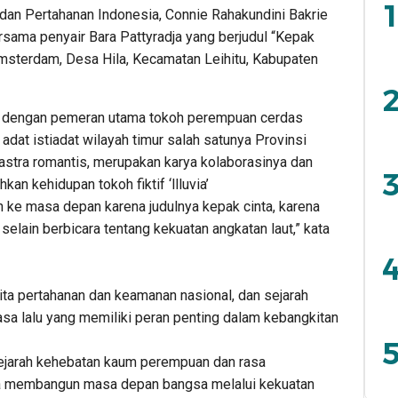
1
an Pertahanan Indonesia, Connie Rahakundini Bakrie
sama penyair Bara Pattyradja yang berjudul “Kepak
Amsterdam, Desa Hila, Kecamatan Leihitu, Kabupaten
2
” dengan pemeran utama tokoh perempuan cerdas
i adat istiadat wilayah timur salah satunya Provinsi
astra romantis, merupakan karya kolaborasinya dan
3
an kehidupan tokoh fiktif ‘llluvia’
 ke masa depan karena judulnya kepak cinta, karena
lain berbicara tentang kekuatan angkatan laut,” kata
4
rita pertahanan dan keamanan nasional, dan sejarah
a lalu yang memiliki peran penting dalam kebangkitan
5
 sejarah kehebatan kaum perempuan dan rasa
na membangun masa depan bangsa melalui kekuatan