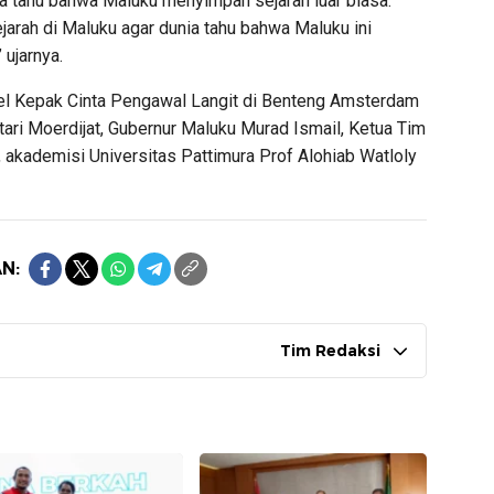
a tahu bahwa Maluku menyimpan sejarah luar biasa.
arah di Maluku agar dunia tahu bahwa Maluku ini
 ujarnya.
el Kepak Cinta Pengawal Langit di Benteng Amsterdam
tari Moerdijat, Gubernur Maluku Murad Ismail, Ketua Tim
akademisi Universitas Pattimura Prof Alohiab Watloly
N:
Tim Redaksi