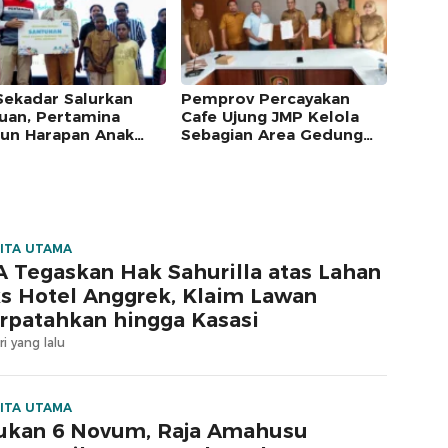
Sekadar Salurkan
Pemprov Percayakan
uan, Pertamina
Cafe Ujung JMP Kelola
un Harapan Anak
Sebagian Area Gedung
m Lewat Program
Islamic Centre untuk
amina Berkah
Tempat Kuliner
ITA UTAMA
 Tegaskan Hak Sahurilla atas Lahan
s Hotel Anggrek, Klaim Lawan
rpatahkan hingga Kasasi
ri yang lalu
ITA UTAMA
ukan 6 Novum, Raja Amahusu