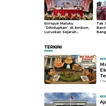
Enrique Maluku
Tak 
“Dihidupkan” di Ambon,
Bant
Luruskan Sejarah
Bang
Pengeliling Bumi
Yati
Pertama Adalah Putra
Pert
Nusantara
TERKINI
BER
MA
Ek
Te
1 ha
BER
Aj