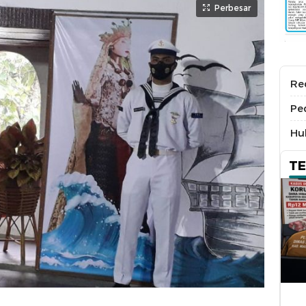
Perbesar
Re
Pe
Hu
T