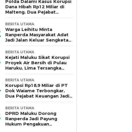
Polda Dalami Kasus Korupsi
Dana Hibah Rp12 Miliar di
Malteng, Dua Pejabat
Pemkab Diperiksa
BERITA UTAMA
Warga Leihitu Minta
Ranperda Masyarakat Adat
Jadi Jalan Keluar Sengketa
Enam Dusun Tanjung Sial
BERITA UTAMA
Kejati Maluku Sikat Korupsi
Proyek Air Bersih di Pulau
Haruku, Lima Tersangka
Ditahan
BERITA UTAMA
Korupsi Rp18,9 Miliar di PT
Dok Waiame Terbongkar,
Dua Pejabat Keuangan Jadi
Tersangka
BERITA UTAMA
DPRD Maluku Dorong
Ranperda Jadi Payung
Hukum Pengakuan
Masyarakat Adat