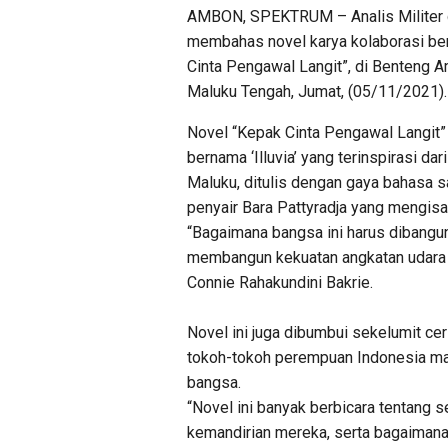
AMBON, SPEKTRUM – Analis Militer d
membahas novel karya kolaborasi ber
Cinta Pengawal Langit”, di Benteng 
Maluku Tengah, Jumat, (05/11/2021).
Novel “Kepak Cinta Pengawal Langit
bernama ‘Illuvia’ yang terinspirasi dar
Maluku, ditulis dengan gaya bahasa s
penyair Bara Pattyradja yang mengisahk
“Bagaimana bangsa ini harus dibangun
membangun kekuatan angkatan udara se
Connie Rahakundini Bakrie.
Novel ini juga dibumbui sekelumit ce
tokoh-tokoh perempuan Indonesia mas
bangsa.
“Novel ini banyak berbicara tentang
kemandirian mereka, serta bagaima