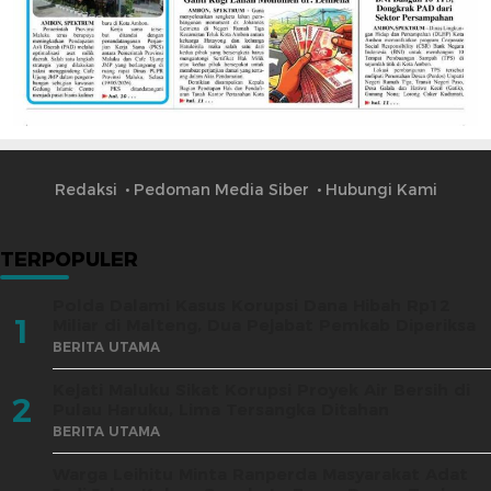
Redaksi
Pedoman Media Siber
Hubungi Kami
TERPOPULER
Polda Dalami Kasus Korupsi Dana Hibah Rp12
1
Miliar di Malteng, Dua Pejabat Pemkab Diperiksa
BERITA UTAMA
Kejati Maluku Sikat Korupsi Proyek Air Bersih di
2
Pulau Haruku, Lima Tersangka Ditahan
BERITA UTAMA
Warga Leihitu Minta Ranperda Masyarakat Adat