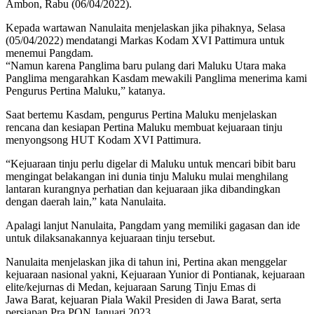
Ambon, Rabu (06/04/2022).
Kepada wartawan Nanulaita menjelaskan jika pihaknya, Selasa
(05/04/2022) mendatangi Markas Kodam XVI Pattimura untuk
menemui Pangdam.
“Namun karena Panglima baru pulang dari Maluku Utara maka
Panglima mengarahkan Kasdam mewakili Panglima menerima kami
Pengurus Pertina Maluku,” katanya.
Saat bertemu Kasdam, pengurus Pertina Maluku menjelaskan
rencana dan kesiapan Pertina Maluku membuat kejuaraan tinju
menyongsong HUT Kodam XVI Pattimura.
“Kejuaraan tinju perlu digelar di Maluku untuk mencari bibit baru
mengingat belakangan ini dunia tinju Maluku mulai menghilang
lantaran kurangnya perhatian dan kejuaraan jika dibandingkan
dengan daerah lain,” kata Nanulaita.
Apalagi lanjut Nanulaita, Pangdam yang memiliki gagasan dan ide
untuk dilaksanakannya kejuaraan tinju tersebut.
Nanulaita menjelaskan jika di tahun ini, Pertina akan menggelar
kejuaraan nasional yakni, Kejuaraan Yunior di Pontianak, kejuaraan
elite/kejurnas di Medan, kejuaraan Sarung Tinju Emas di
Jawa Barat, kejuaran Piala Wakil Presiden di Jawa Barat, serta
persiapan Pra PON Januari 2023.