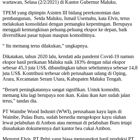
wartawan, Selasa (2/2/2021) di Kantor Gubernur Maluku.
TPEM yang dipimpin Asisten III bidang perekonomian dan
pembangunan, Setda Maluku, Ismail Usemahu, kata Elvis, terus
melakukan konsolidasi dengan pemangku kepentingan. Berupaya
menggali kemungkinan peluang-peluang ekspor ke depan, baik
diversifikasi pasar tujuan maupun komoditinya.
“ Itu memang terus dilakukan,” ungkapnya.
Dikatakan, tahun 2020 lalu, kendati ada pandemi Covid-19 namun
ekspor hasil perikanan Maluku naik 183% dengan nilai ekspor
sebesar 45,3 juta US$, dibandingkan tahun sebelumnya sebesar 14,8
juta US$. Kontribusi terbesar oleh perusahaan udang di Oping,
Arara, Kecamatan Seram Utara, Kabupaten Maluku Tengah.
“Berarti peningkatannya sangat signifikan. Untuk komoditi,
memang kita lagi berupaya non ikan. Kalau ikan
kan
sudah jalan
terus,” tandas dia.
PT Wainibe Wood Industri (WWI), perusahaan kayu lapis di
Wainibe, Pulau Buru, sudah bersedia mengekspor kayu olahan
lewat pelabuhan di Ambon atau memuat di pelabuhan Buru tetapi
diusahakan dokumennya dari kantor bea cukai Ambon.
Menurut Elvis, PT Pelni yang biasa mengangkut hasil produksi PT