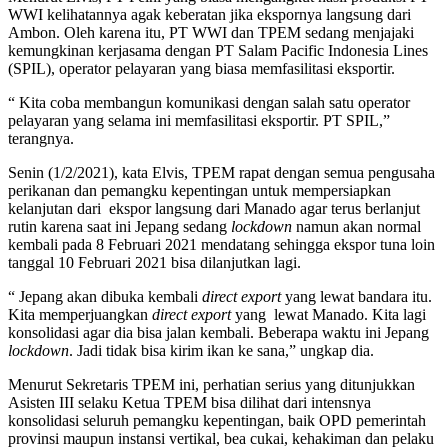
WWI kelihatannya agak keberatan jika ekspornya langsung dari
Ambon. Oleh karena itu, PT WWI dan TPEM sedang menjajaki
kemungkinan kerjasama dengan PT Salam Pacific Indonesia Lines
(SPIL), operator pelayaran yang biasa memfasilitasi eksportir.
“ Kita coba membangun komunikasi dengan salah satu operator
pelayaran yang selama ini memfasilitasi eksportir. PT SPIL,”
terangnya.
Senin (1/2/2021), kata Elvis, TPEM rapat dengan semua pengusaha
perikanan dan pemangku kepentingan untuk mempersiapkan
kelanjutan dari ekspor langsung dari Manado agar terus berlanjut
rutin karena saat ini Jepang sedang
lockdown
namun akan normal
kembali pada 8 Februari 2021 mendatang sehingga ekspor tuna loin
tanggal 10 Februari 2021 bisa dilanjutkan lagi.
“ Jepang akan dibuka kembali
direct export
yang lewat bandara itu.
Kita memperjuangkan
direct export
yang lewat Manado. Kita lagi
konsolidasi agar dia bisa jalan kembali. Beberapa waktu ini Jepang
lockdown
. Jadi tidak bisa kirim ikan ke sana,” ungkap dia.
Menurut Sekretaris TPEM ini, perhatian serius yang ditunjukkan
Asisten III selaku Ketua TPEM bisa dilihat dari intensnya
konsolidasi seluruh pemangku kepentingan, baik OPD pemerintah
provinsi maupun instansi vertikal, bea cukai, kehakiman dan pelaku