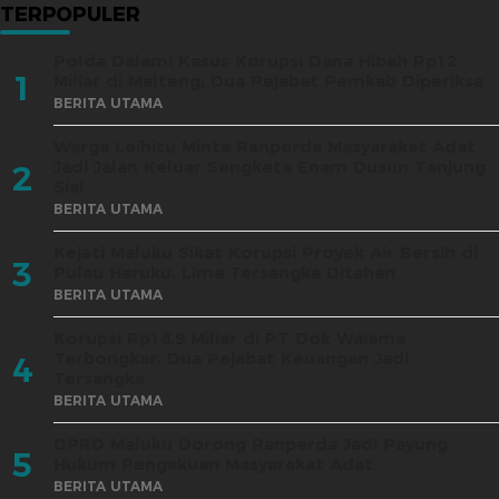
TERPOPULER
Polda Dalami Kasus Korupsi Dana Hibah Rp12
1
Miliar di Malteng, Dua Pejabat Pemkab Diperiksa
BERITA UTAMA
Warga Leihitu Minta Ranperda Masyarakat Adat
Jadi Jalan Keluar Sengketa Enam Dusun Tanjung
2
Sial
BERITA UTAMA
Kejati Maluku Sikat Korupsi Proyek Air Bersih di
3
Pulau Haruku, Lima Tersangka Ditahan
BERITA UTAMA
Korupsi Rp18,9 Miliar di PT Dok Waiame
Terbongkar, Dua Pejabat Keuangan Jadi
4
Tersangka
BERITA UTAMA
DPRD Maluku Dorong Ranperda Jadi Payung
5
Hukum Pengakuan Masyarakat Adat
BERITA UTAMA