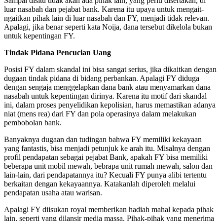
Sampai disitu tidak akan ada pihak lain, yang perlu disertakan, di
luar nasabah dan pejabat bank. Karena itu upaya untuk mengait-
ngaitkan pihak lain di luar nasabah dan FY, menjadi tidak relevan.
Apalagi, jika benar seperti kata Noija, dana tersebut dikelola bukan
untuk kepentingan FY.
Tindak Pidana Pencucian Uang
Posisi FY dalam skandal ini bisa sangat serius, jika dikaitkan dengan
dugaan tindak pidana di bidang perbankan. Apalagi FY diduga
dengan sengaja menggelapkan dana bank atau menyamarkan dana
nasabah untuk kepentingan dirinya. Karena itu motif dari skandal
ini, dalam proses penyelidikan kepolisian, harus memastikan adanya
niat (mens rea) dari FY dan pola operasinya dalam melakukan
pembobolan bank.
Banyaknya dugaan dan tudingan bahwa FY memiliki kekayaan
yang fantastis, bisa menjadi petunjuk ke arah itu. Misalnya dengan
profil pendapatan sebagai pejabat Bank, apakah FY bisa memiliki
beberapa unit mobil mewah, bebrapa unit rumah mewah, salon dan
lain-lain, dari pendapatannya itu? Kecuali FY punya alibi tertentu
berkaitan dengan kekayaannya. Katakanlah diperoleh melalui
pendapatan usaha atau warisan.
Apalagi FY diisukan royal memberikan hadiah mahal kepada pihak
lain, seperti yang dilansir media massa. Pihak-pihak yang menerima