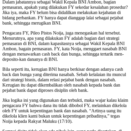
Dalam jabatannya sebagai Wakil Kepala BNI Ambon, bagian
pemasaran, apakah yang dilakukan FY sekedar kesalahan prosedur?
Jika iya, maka FY belum bisa didalilkan melakukan kejahatan di
bidang perbankan. FY hanya dapat dianggap lalai sebagai pejabat
bank, sehingga merugikan BNI.
Pengacara FY, Pileo Pistos Noija, juga menegaskan hal tersebut.
Menurutnya, apa yang dilakukan FY adalah bagian dari strategi
pemasaran di BNI, dalam kapasitasnya sebagai Wakil Kepala BNI
Ambon, bagain pemasaran. FY, kata Noija, menggaet nasabah BNI
dengan menawarkan cash back dan bunga, sehingga tertarik men-
deposito-kan dananya di BNI.
Bila seperti itu, kerugian BNI hanya berkisar dengan adanya cash
back dan bunga yang diterima nasabah. Sebab kelalaian itu muncul
dari strategi bisnis, dalam relasi pejabat bank dengan nasabah.
Kerugian itu dapat dikembalikan oleh nasabah kepada bank dan
pejabat bank dapat diproses disiplin oleh bank.
Jika logika ini yang digunakan dan terbukti, maka wajar kalau klaim
pengacara FY bahwa dana itu tidak dibobol FY, melainkan dikelola
oleh FY untuk kepentingan bank dan nasabah. “Artinya uang itu
dikelola klien kami bukan untuk kepentingan pribadinya,” tegas
Noija kepada Rakyat Maluku (17/10).