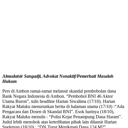
Almudatsir Sangadji, Advokat Nonaktif/Pemerhati Masalah
Hukum
Pers di Ambon ramai-ramai melansir skandal pembobolan dana
Bank Negara Indonesia di Ambon. “Pembobol BNI 46 Aktor
Utama Buron”, tulis headline Harian Siwalima (17/10). Harian
Rakyat Maluku menurunkan berita di halaman utama (17/10) :“Ada
Pengacara dan Dosen di Skandal BNI”. Esok harinya (18/10),
Rakyat Maluku menulis : “Polisi Kejar Penampung Dana Haram”.
Judul lebih menohok atas keterlibatan pihak lain dilansir Harian
Spektrum (18/10) : “DN Turut Menikmati Dana 124 M?”.