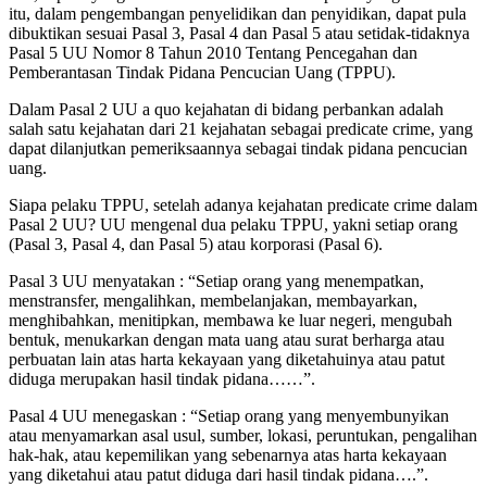
itu, dalam pengembangan penyelidikan dan penyidikan, dapat pula
dibuktikan sesuai Pasal 3, Pasal 4 dan Pasal 5 atau setidak-tidaknya
Pasal 5 UU Nomor 8 Tahun 2010 Tentang Pencegahan dan
Pemberantasan Tindak Pidana Pencucian Uang (TPPU).
Dalam Pasal 2 UU a quo kejahatan di bidang perbankan adalah
salah satu kejahatan dari 21 kejahatan sebagai predicate crime, yang
dapat dilanjutkan pemeriksaannya sebagai tindak pidana pencucian
uang.
Siapa pelaku TPPU, setelah adanya kejahatan predicate crime dalam
Pasal 2 UU? UU mengenal dua pelaku TPPU, yakni setiap orang
(Pasal 3, Pasal 4, dan Pasal 5) atau korporasi (Pasal 6).
Pasal 3 UU menyatakan : “Setiap orang yang menempatkan,
menstransfer, mengalihkan, membelanjakan, membayarkan,
menghibahkan, menitipkan, membawa ke luar negeri, mengubah
bentuk, menukarkan dengan mata uang atau surat berharga atau
perbuatan lain atas harta kekayaan yang diketahuinya atau patut
diduga merupakan hasil tindak pidana……”.
Pasal 4 UU menegaskan : “Setiap orang yang menyembunyikan
atau menyamarkan asal usul, sumber, lokasi, peruntukan, pengalihan
hak-hak, atau kepemilikan yang sebenarnya atas harta kekayaan
yang diketahui atau patut diduga dari hasil tindak pidana….”.