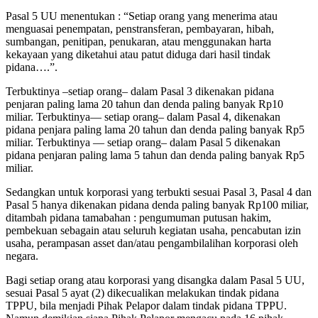
Pasal 5 UU menentukan : “Setiap orang yang menerima atau
menguasai penempatan, penstransferan, pembayaran, hibah,
sumbangan, penitipan, penukaran, atau menggunakan harta
kekayaan yang diketahui atau patut diduga dari hasil tindak
pidana….”.
Terbuktinya –setiap orang– dalam Pasal 3 dikenakan pidana
penjaran paling lama 20 tahun dan denda paling banyak Rp10
miliar. Terbuktinya— setiap orang– dalam Pasal 4, dikenakan
pidana penjara paling lama 20 tahun dan denda paling banyak Rp5
miliar. Terbuktinya — setiap orang– dalam Pasal 5 dikenakan
pidana penjaran paling lama 5 tahun dan denda paling banyak Rp5
miliar.
Sedangkan untuk korporasi yang terbukti sesuai Pasal 3, Pasal 4 dan
Pasal 5 hanya dikenakan pidana denda paling banyak Rp100 miliar,
ditambah pidana tamabahan : pengumuman putusan hakim,
pembekuan sebagain atau seluruh kegiatan usaha, pencabutan izin
usaha, perampasan asset dan/atau pengambilalihan korporasi oleh
negara.
Bagi setiap orang atau korporasi yang disangka dalam Pasal 5 UU,
sesuai Pasal 5 ayat (2) dikecualikan melakukan tindak pidana
TPPU, bila menjadi Pihak Pelapor dalam tindak pidana TPPU.