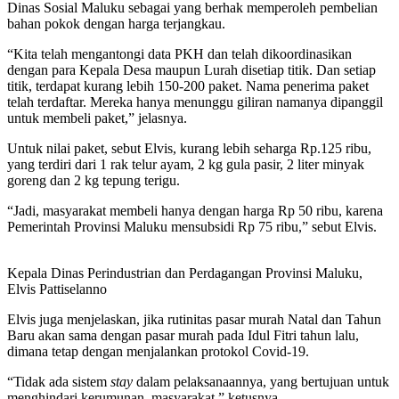
Dinas Sosial Maluku sebagai yang berhak memperoleh pembelian
bahan pokok dengan harga terjangkau.
“Kita telah mengantongi data PKH dan telah dikoordinasikan
dengan para Kepala Desa maupun Lurah disetiap titik. Dan setiap
titik, terdapat kurang lebih 150-200 paket. Nama penerima paket
telah terdaftar. Mereka hanya menunggu giliran namanya dipanggil
untuk membeli paket,” jelasnya.
Untuk nilai paket, sebut Elvis, kurang lebih seharga Rp.125 ribu,
yang terdiri dari 1 rak telur ayam, 2 kg gula pasir, 2 liter minyak
goreng dan 2 kg tepung terigu.
“Jadi, masyarakat membeli hanya dengan harga Rp 50 ribu, karena
Pemerintah Provinsi Maluku mensubsidi Rp 75 ribu,” sebut Elvis.
Kepala Dinas Perindustrian dan Perdagangan Provinsi Maluku,
Elvis Pattiselanno
Elvis juga menjelaskan, jika rutinitas pasar murah Natal dan Tahun
Baru akan sama dengan pasar murah pada Idul Fitri tahun lalu,
dimana tetap dengan menjalankan protokol Covid-19.
“Tidak ada sistem
stay
dalam pelaksanaannya, yang bertujuan untuk
menghindari kerumunan masyarakat,” ketusnya.