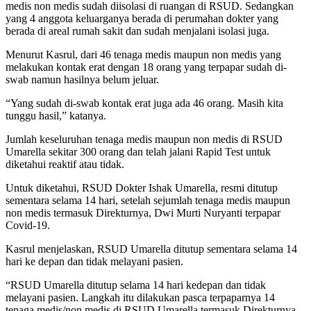
medis non medis sudah diisolasi di ruangan di RSUD. Sedangkan
yang 4 anggota keluarganya berada di perumahan dokter yang
berada di areal rumah sakit dan sudah menjalani isolasi juga.
Menurut Kasrul, dari 46 tenaga medis maupun non medis yang
melakukan kontak erat dengan 18 orang yang terpapar sudah di-
swab namun hasilnya belum jeluar.
“Yang sudah di-swab kontak erat juga ada 46 orang. Masih kita
tunggu hasil,” katanya.
Jumlah keseluruhan tenaga medis maupun non medis di RSUD
Umarella sekitar 300 orang dan telah jalani Rapid Test untuk
diketahui reaktif atau tidak.
Untuk diketahui, RSUD Dokter Ishak Umarella, resmi ditutup
sementara selama 14 hari, setelah sejumlah tenaga medis maupun
non medis termasuk Direkturnya, Dwi Murti Nuryanti terpapar
Covid-19.
Kasrul menjelaskan, RSUD Umarella ditutup sementara selama 14
hari ke depan dan tidak melayani pasien.
“RSUD Umarella ditutup selama 14 hari kedepan dan tidak
melayani pasien. Langkah itu dilakukan pasca terpaparnya 14
tenaga medis/non medis di RSUD Umarella termasuk Direkturnya.