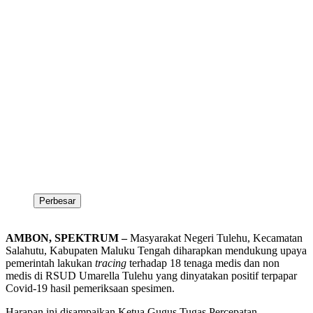
Perbesar
AMBON, SPEKTRUM –
Masyarakat Negeri Tulehu, Kecamatan
Salahutu, Kabupaten Maluku Tengah diharapkan mendukung upaya
pemerintah lakukan
tracing
terhadap 18 tenaga medis dan non
medis di RSUD Umarella Tulehu yang dinyatakan positif terpapar
Covid-19 hasil pemeriksaan spesimen.
Harapan ini disampaikan Ketua Gugus Tugas Percepatan