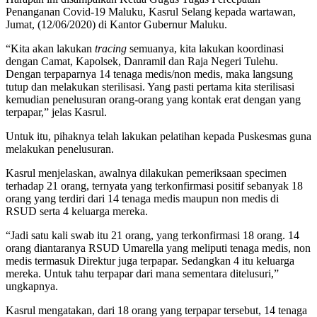
Penanganan Covid-19 Maluku, Kasrul Selang kepada wartawan,
Jumat, (12/06/2020) di Kantor Gubernur Maluku.
“Kita akan lakukan
tracing
semuanya, kita lakukan koordinasi
dengan Camat, Kapolsek, Danramil dan Raja Negeri Tulehu.
Dengan terpaparnya 14 tenaga medis/non medis, maka langsung
tutup dan melakukan sterilisasi. Yang pasti pertama kita sterilisasi
kemudian penelusuran orang-orang yang kontak erat dengan yang
terpapar,” jelas Kasrul.
Untuk itu, pihaknya telah lakukan pelatihan kepada Puskesmas guna
melakukan penelusuran.
Kasrul menjelaskan, awalnya dilakukan pemeriksaan specimen
terhadap 21 orang, ternyata yang terkonfirmasi positif sebanyak 18
orang yang terdiri dari 14 tenaga medis maupun non medis di
RSUD serta 4 keluarga mereka.
“Jadi satu kali swab itu 21 orang, yang terkonfirmasi 18 orang. 14
orang diantaranya RSUD Umarella yang meliputi tenaga medis, non
medis termasuk Direktur juga terpapar. Sedangkan 4 itu keluarga
mereka. Untuk tahu terpapar dari mana sementara ditelusuri,”
ungkapnya.
Kasrul mengatakan, dari 18 orang yang terpapar tersebut, 14 tenaga