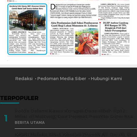
Redaksi
Pedoman Media Siber
Hubungi Kami
TERPOPULER
Polda Dalami Kasus Korupsi Dana Hibah Rp12
1
Miliar di Malteng, Dua Pejabat Pemkab Diperiksa
BERITA UTAMA
Kejati Maluku Sikat Korupsi Proyek Air Bersih di