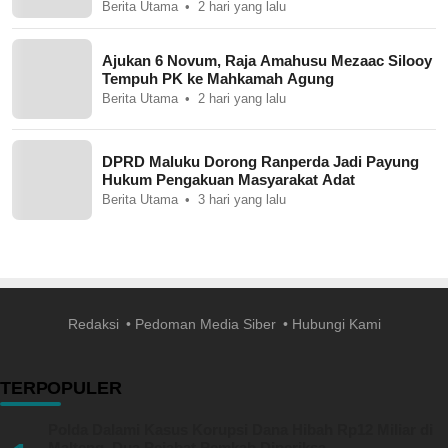
Berita Utama
2 hari yang lalu
Ajukan 6 Novum, Raja Amahusu Mezaac Silooy
Tempuh PK ke Mahkamah Agung
Berita Utama
2 hari yang lalu
DPRD Maluku Dorong Ranperda Jadi Payung
Hukum Pengakuan Masyarakat Adat
Berita Utama
3 hari yang lalu
Redaksi
Pedoman Media Siber
Hubungi Kami
TERPOPULER
Polda Dalami Kasus Korupsi Dana Hibah Rp12 Miliar di
Malteng, Dua Pejabat Pemkab Diperiksa