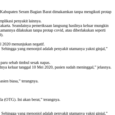
abupaten Seram Bagian Barat dimakamkan tanpa mengikuti protap
plikasi penyakit lainnya.
 Jakarta. Seandainya pemeriksaan langsung hasilnya keluar mungkin
amannya dilakukan tanpa protap covid, atau diberlakukan seperti
).
l 2020 menunjukan negatif.
i. Sehingga yang menonjol adalah penyakit utamanya yakni ginjal,”
paru sebab timbul sesak napas.
ilnya keluar tanggal 10 Mei 2020, pasien sudah meninggal,” jelasnya.
ien biasa,” terangnya.
 (OTG). Ini akan berat,” terangnya.
i. Sehingga yang menonjol adalah penyakit utamanya yakni ginjal,”