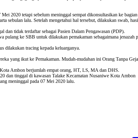
 Mei 2020 tetapi sebelum meninggal sempat dikonsultasikan ke bagian 
rta sebulan lalu. Setelah mengetahui hal tersebut, dilakukan swab, has
ggal dan tidak terdaftar sebagai Pasien Dalam Pengawasan (PDP).
wa pulang ke SBB untuk dilakukan pemakaman sebagaimana jenazah pas
us dilakukan tracing kepada keluarganya.
mereka yang ikut ke Pemakaman. Mudah-mudahan ini Orang Tanpa Gejala
 di Kota Ambon berjumlah empat orang, HT, LS, MA dan DHS.
020 dan tinggal di kawasan Talake Kecamatan Nusaniwe Kota Ambon
ng meninggal pada 07 Mei 2020 lalu.