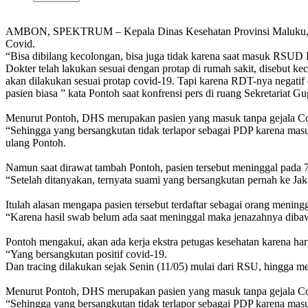
AMBON, SPEKTRUM – Kepala Dinas Kesehatan Provinsi Maluku, May
Covid.
“Bisa dibilang kecolongan, bisa juga tidak karena saat masuk RSUD H
Dokter telah lakukan sesuai dengan protap di rumah sakit, disebut k
akan dilakukan sesuai protap covid-19. Tapi karena RDT-nya negatif 
pasien biasa ” kata Pontoh saat konfrensi pers di ruang Sekretariat
Menurut Pontoh, DHS merupakan pasien yang masuk tanpa gejala Covi
“Sehingga yang bersangkutan tidak terlapor sebagai PDP karena masuk
ulang Pontoh.
Namun saat dirawat tambah Pontoh, pasien tersebut meninggal pada 7
“Setelah ditanyakan, ternyata suami yang bersangkutan pernah ke Jaka
Itulah alasan mengapa pasien tersebut terdaftar sebagai orang menin
“Karena hasil swab belum ada saat meninggal maka jenazahnya diba
Pontoh mengakui, akan ada kerja ekstra petugas kesehatan karena har
“Yang bersangkutan positif covid-19.
Dan tracing dilakukan sejak Senin (11/05) mulai dari RSU, hingga 
Menurut Pontoh, DHS merupakan pasien yang masuk tanpa gejala Covid
“Sehingga yang bersangkutan tidak terlapor sebagai PDP karena masuk