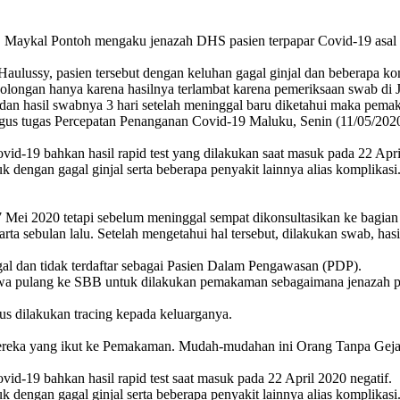
kal Pontoh mengaku jenazah DHS pasien terpapar Covid-19 asal K
aulussy, pasien tersebut dengan keluhan gagal ginjal dan beberapa kom
ecolongan hanya karena hasilnya terlambat karena pemeriksaan swab di
dan hasil swabnya 3 hari setelah meninggal baru diketahui maka pemak
 Gugus tugas Percepatan Penanganan Covid-19 Maluku, Senin (11/05/2020
d-19 bahkan hasil rapid test yang dilakukan saat masuk pada 22 Apri
 dengan gagal ginjal serta beberapa penyakit lainnya alias komplikas
 Mei 2020 tetapi sebelum meninggal sempat dikonsultasikan ke bagian 
rta sebulan lalu. Setelah mengetahui hal tersebut, dilakukan swab, has
ggal dan tidak terdaftar sebagai Pasien Dalam Pengawasan (PDP).
wa pulang ke SBB untuk dilakukan pemakaman sebagaimana jenazah pas
us dilakukan tracing kepada keluarganya.
mereka yang ikut ke Pemakaman. Mudah-mudahan ini Orang Tanpa Gejala
-19 bahkan hasil rapid test saat masuk pada 22 April 2020 negatif.
 dengan gagal ginjal serta beberapa penyakit lainnya alias komplikas