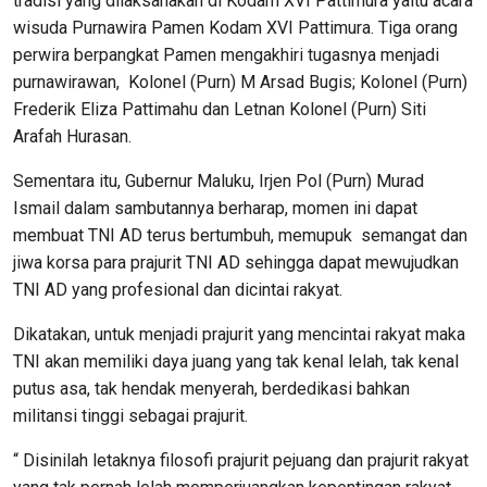
tradisi yang dilaksanakan di Kodam XVI Pattimura yaitu acara
wisuda Purnawira Pamen Kodam XVI Pattimura. Tiga orang
perwira berpangkat Pamen mengakhiri tugasnya menjadi
purnawirawan, Kolonel (Purn) M Arsad Bugis; Kolonel (Purn)
Frederik Eliza Pattimahu dan Letnan Kolonel (Purn) Siti
Arafah Hurasan.
Sementara itu, Gubernur Maluku, Irjen Pol (Purn) Murad
Ismail dalam sambutannya berharap, momen ini dapat
membuat TNI AD terus bertumbuh, memupuk semangat dan
jiwa korsa para prajurit TNI AD sehingga dapat mewujudkan
TNI AD yang profesional dan dicintai rakyat.
Dikatakan, untuk menjadi prajurit yang mencintai rakyat maka
TNI akan memiliki daya juang yang tak kenal lelah, tak kenal
putus asa, tak hendak menyerah, berdedikasi bahkan
militansi tinggi sebagai prajurit.
“ Disinilah letaknya filosofi prajurit pejuang dan prajurit rakyat