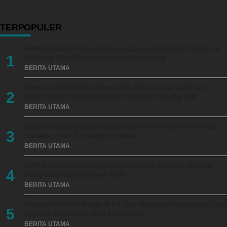
TERPOPULER
Polda Dalami Kasus Korupsi Dana Hibah Rp12 Miliar di
1
Malteng, Dua Pejabat Pemkab Diperiksa
BERITA UTAMA
Warga Leihitu Minta Ranperda Masyarakat Adat Jadi
2
Jalan Keluar Sengketa Enam Dusun Tanjung Sial
BERITA UTAMA
Kejati Maluku Sikat Korupsi Proyek Air Bersih di Pulau
3
Haruku, Lima Tersangka Ditahan
BERITA UTAMA
DPRD Maluku Dorong Ranperda Jadi Payung Hukum
4
Pengakuan Masyarakat Adat
BERITA UTAMA
Korupsi Rp18,9 Miliar di PT Dok Waiame Terbongkar, Dua
5
Pejabat Keuangan Jadi Tersangka
BERITA UTAMA