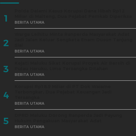
Polda Dalami Kasus Korupsi Dana Hibah Rp12
1
Miliar di Malteng, Dua Pejabat Pemkab Diperiksa
BERITA UTAMA
Warga Leihitu Minta Ranperda Masyarakat Adat
Jadi Jalan Keluar Sengketa Enam Dusun Tanjung
2
Sial
BERITA UTAMA
Kejati Maluku Sikat Korupsi Proyek Air Bersih di
3
Pulau Haruku, Lima Tersangka Ditahan
BERITA UTAMA
Korupsi Rp18,9 Miliar di PT Dok Waiame
Terbongkar, Dua Pejabat Keuangan Jadi
4
Tersangka
BERITA UTAMA
DPRD Maluku Dorong Ranperda Jadi Payung
5
Hukum Pengakuan Masyarakat Adat
BERITA UTAMA