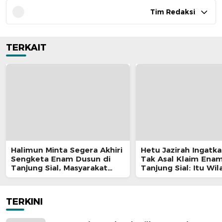
Tim Redaksi
TERKAIT
Halimun Minta Segera Akhiri
Hetu Jazirah Ingatk
Sengketa Enam Dusun di
Tak Asal Klaim Ena
Tanjung Sial, Masyarakat
Tanjung Sial: Itu Wil
Jangan Terus Jadi Korban
Petuanan Sejak Seb
Merdeka
TERKINI