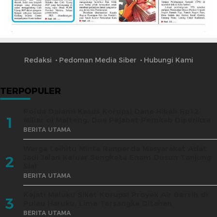
Redaksi
Pedoman Media Siber
Hubungi Kami
TERPOPULER
Polda Dalami Kasus Korupsi Dana Hibah Rp12
1
Miliar di Malteng, Dua Pejabat Pemkab Diperiksa
BERITA UTAMA
Warga Leihitu Minta Ranperda Masyarakat Adat
Jadi Jalan Keluar Sengketa Enam Dusun Tanjung
2
Sial
BERITA UTAMA
Kejati Maluku Sikat Korupsi Proyek Air Bersih di
3
Pulau Haruku, Lima Tersangka Ditahan
BERITA UTAMA