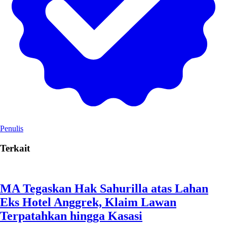
Penulis
Terkait
MA Tegaskan Hak Sahurilla atas Lahan
Eks Hotel Anggrek, Klaim Lawan
Terpatahkan hingga Kasasi