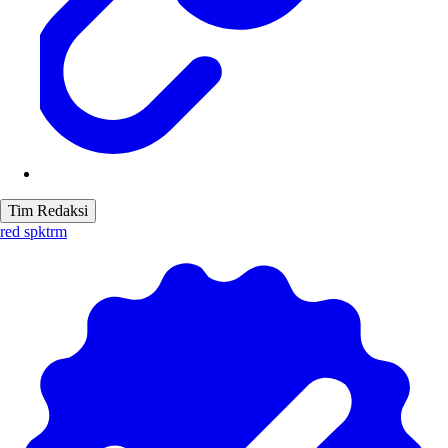
Tim Redaksi
red spktrm