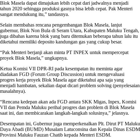
Blok Masela dapat dimajukan lebih cepat dari jadwalnya menjadi
tahun 2020 sehingga produksi gasnya bisa lebih cepat. Pak Menteri
sangat mendukung itu,” tandasnya.
Selain membahas rencana pengembangan Blok Masela, lanjut
gubernur, Blok Non Bula di Seram Utara, Kabupaten Maluku Tengah,
juga dibahas karena blok yang baru ditemukan beberapa tahun lalu itu
diketahui memiliki deposito kandungan gas yang cukup besar.
“Pak Menteri berjanji akan minta PT INPEX untuk mempercepat
proyek Blok Masela,” ungkapnya.
Ketua Komisi VII DPR-RI pada kesempatan itu meminta agar
diadakan FGD (Forum Group Discussion) untuk mengevaluasi
progres kerja proyek Blok Masela agar diketahui apa saja yang
menjadi hambatan, sekalian dapat dicari problem solving (penyelesaian
masalahnya).
“Rencana kedepan akan ada FGD antara SKK Migas, Inpex, Komisi
VII dan Pemda Maluku perihal progres dan problem di Blok Masela
saat ini, dan membicarakan langkah-langkah solusinya,” jelasnya.
Desempatan ini, Gubernur juga memperkenalkan Plt. Dirut PT Maluku
Daya Abadi (BUMD) Musalam Latuconsina dan Kepala Dinas ESDM
Provinsi Maluku Fauzan Chatib kepada Menteri ESDM.