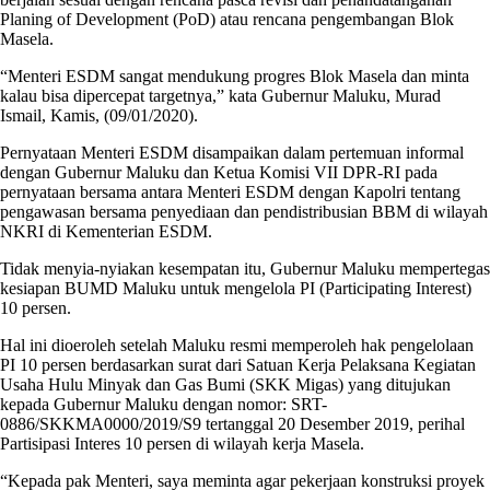
Planing of Development (PoD) atau rencana pengembangan Blok
Masela.
“Menteri ESDM sangat mendukung progres Blok Masela dan minta
kalau bisa dipercepat targetnya,” kata Gubernur Maluku, Murad
Ismail, Kamis, (09/01/2020).
Pernyataan Menteri ESDM disampaikan dalam pertemuan informal
dengan Gubernur Maluku dan Ketua Komisi VII DPR-RI pada
pernyataan bersama antara Menteri ESDM dengan Kapolri tentang
pengawasan bersama penyediaan dan pendistribusian BBM di wilayah
NKRI di Kementerian ESDM.
Tidak menyia-nyiakan kesempatan itu, Gubernur Maluku mempertegas
kesiapan BUMD Maluku untuk mengelola PI (Participating Interest)
10 persen.
Hal ini dioeroleh setelah Maluku resmi memperoleh hak pengelolaan
PI 10 persen berdasarkan surat dari Satuan Kerja Pelaksana Kegiatan
Usaha Hulu Minyak dan Gas Bumi (SKK Migas) yang ditujukan
kepada Gubernur Maluku dengan nomor: SRT-
0886/SKKMA0000/2019/S9 tertanggal 20 Desember 2019, perihal
Partisipasi Interes 10 persen di wilayah kerja Masela.
“Kepada pak Menteri, saya meminta agar pekerjaan konstruksi proyek