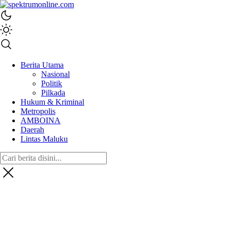
spektrumonline.com
Berita Utama
Nasional
Politik
Pilkada
Hukum & Kriminal
Metropolis
AMBOINA
Daerah
Lintas Maluku