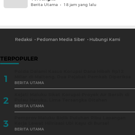
Berita Utama
18 jam yang lalu
Redaksi
Pedoman Media Siber
Hubungi Kami
TERPOPULER
Polda Dalami Kasus Korupsi Dana Hibah Rp12
1
Miliar di Malteng, Dua Pejabat Pemkab Diperiksa
BERITA UTAMA
Kejati Maluku Sikat Korupsi Proyek Air Bersih di
2
Pulau Haruku, Lima Tersangka Ditahan
BERITA UTAMA
Pemprov Maluku Bidik Puluhan Ribu Lapangan
3
Kerja Lewat Hilirisasi Ubi Kayu di Bursel
BERITA UTAMA