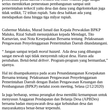
serius memikirkan pemerataan pembangunan sampai unit
pemerintahan terkecil yaitu desa dan dana yang digelontorkan juga
tidak sedikit, 72 triliun rupiah. Satu desa bahkan ada yang
mendapatkan dana hingga tiga milyar rupiah.
Gubernur Maluku, Murad Ismail dan Kepala Perwakilan BPKP
Maluku, Rizal Suhaili menunjukkan kepada Mendagri, Tito
Karnavian, usai Nota Kesepakatan Bersama tentang Pelaksanaan
Pengawasan Penyelenggaraan Pemerintahan Daerah ditandatangani.
“ Jangan sampai terjadi
moral hazard
. Ada desa yang dibangun
sangat mewah tapi tidak menyentuh rakyat desa. Harus ada
perubahan. Betul-betul
deliver
. Program-program yang bermanfaat,”
ujarnya.
Hal ini disampaikannya pada acara Penandatanganan Kesepakatan
Bersama tentang Pelaksanaan Pengawasan Penyelenggaraan
Pemerintahan Daerah dengan Badan Pengawasan Keuangan dan
Pembangunan (BPKP) melalui zoom meeting, Selasa (2/12/2020)
Ia juga berharap, semua perangkat desa memiliki kemampuan untuk
menyusun Anggaran Pendapatan dan Belanja Desa (APBDes)
bersama badan musyawarah desa agar kebutuhan desa dan
masyarakatnya benar-benar terpenuhi.