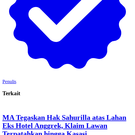
Penulis
Terkait
MA Tegaskan Hak Sahurilla atas Lahan
Eks Hotel Anggrek, Klaim Lawan
Terpatahkan hingga Kasasi