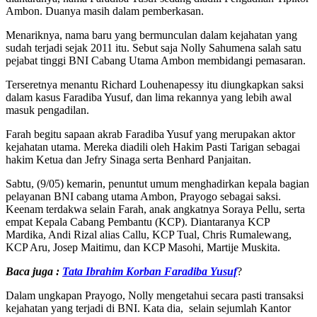
Ambon. Duanya masih dalam pemberkasan.
Menariknya, nama baru yang bermunculan dalam kejahatan yang
sudah terjadi sejak 2011 itu. Sebut saja Nolly Sahumena salah satu
pejabat tinggi BNI Cabang Utama Ambon membidangi pemasaran.
Terseretnya menantu Richard Louhenapessy itu diungkapkan saksi
dalam kasus Faradiba Yusuf, dan lima rekannya yang lebih awal
masuk pengadilan.
Farah begitu sapaan akrab Faradiba Yusuf yang merupakan aktor
kejahatan utama. Mereka diadili oleh Hakim Pasti Tarigan sebagai
hakim Ketua dan Jefry Sinaga serta Benhard Panjaitan.
Sabtu, (9/05) kemarin, penuntut umum menghadirkan kepala bagian
pelayanan BNI cabang utama Ambon, Prayogo sebagai saksi.
Keenam terdakwa selain Farah, anak angkatnya Soraya Pellu, serta
empat Kepala Cabang Pembantu (KCP). Diantaranya KCP
Mardika, Andi Rizal alias Callu, KCP Tual, Chris Rumalewang,
KCP Aru, Josep Maitimu, dan KCP Masohi, Martije Muskita.
Baca juga :
Tata Ibrahim Korban Faradiba Yusuf
?
Dalam ungkapan Prayogo, Nolly mengetahui secara pasti transaksi
kejahatan yang terjadi di BNI. Kata dia, selain sejumlah Kantor