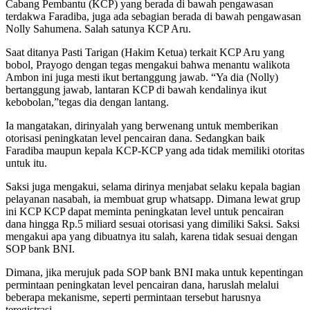
Cabang Pembantu (KCP) yang berada di bawah pengawasan
terdakwa Faradiba, juga ada sebagian berada di bawah pengawasan
Nolly Sahumena. Salah satunya KCP Aru.
Saat ditanya Pasti Tarigan (Hakim Ketua) terkait KCP Aru yang
bobol, Prayogo dengan tegas mengakui bahwa menantu walikota
Ambon ini juga mesti ikut bertanggung jawab. “Ya dia (Nolly)
bertanggung jawab, lantaran KCP di bawah kendalinya ikut
kebobolan,”tegas dia dengan lantang.
Ia mangatakan, dirinyalah yang berwenang untuk memberikan
otorisasi peningkatan level pencairan dana. Sedangkan baik
Faradiba maupun kepala KCP-KCP yang ada tidak memiliki otoritas
untuk itu.
Saksi juga mengakui, selama dirinya menjabat selaku kepala bagian
pelayanan nasabah, ia membuat grup whatsapp. Dimana lewat grup
ini KCP KCP dapat meminta peningkatan level untuk pencairan
dana hingga Rp.5 miliard sesuai otorisasi yang dimiliki Saksi. Saksi
mengakui apa yang dibuatnya itu salah, karena tidak sesuai dengan
SOP bank BNI.
Dimana, jika merujuk pada SOP bank BNI maka untuk kepentingan
permintaan peningkatan level pencairan dana, haruslah melalui
beberapa mekanisme, seperti permintaan tersebut harusnya
teregistrasi.