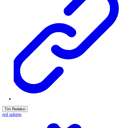
Tim Redaksi
red spktrm