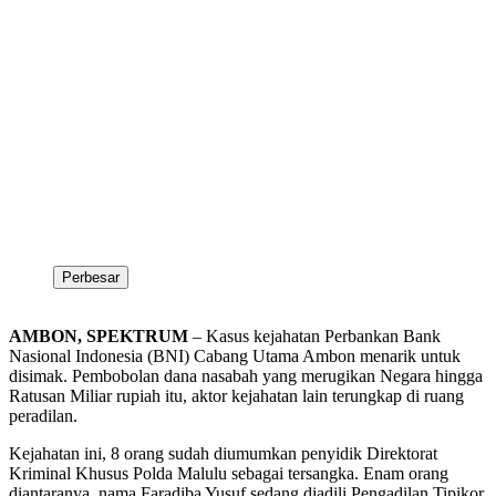
Perbesar
AMBON, SPEKTRUM
– Kasus kejahatan Perbankan Bank
Nasional Indonesia (BNI) Cabang Utama Ambon menarik untuk
disimak. Pembobolan dana nasabah yang merugikan Negara hingga
Ratusan Miliar rupiah itu, aktor kejahatan lain terungkap di ruang
peradilan.
Kejahatan ini, 8 orang sudah diumumkan penyidik Direktorat
Kriminal Khusus Polda Malulu sebagai tersangka. Enam orang
diantaranya, nama Faradiba Yusuf sedang diadili Pengadilan Tipikor