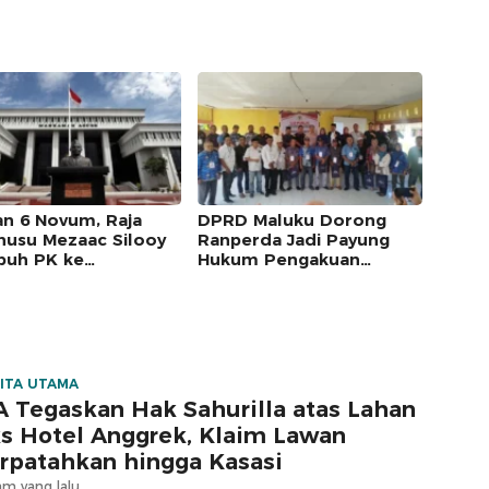
an 6 Novum, Raja
DPRD Maluku Dorong
usu Mezaac Silooy
Ranperda Jadi Payung
uh PK ke
Hukum Pengakuan
kamah Agung
Masyarakat Adat
ITA UTAMA
 Tegaskan Hak Sahurilla atas Lahan
s Hotel Anggrek, Klaim Lawan
rpatahkan hingga Kasasi
am yang lalu