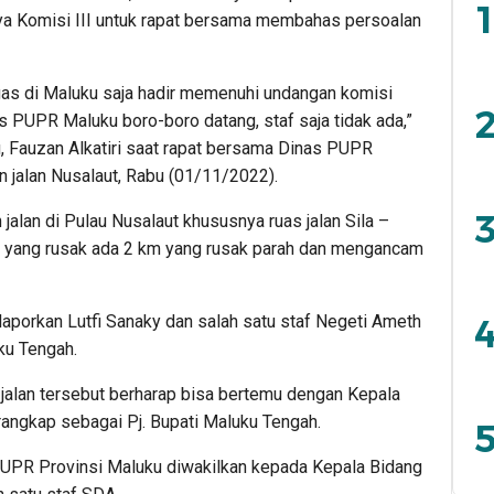
1
 Komisi III untuk rapat bersama membahas persoalan
ugas di Maluku saja hadir memenuhi undangan komisi
2
as PUPR Maluku boro-boro datang, staf saja tidak ada,”
, Fauzan Alkatiri saat rapat bersama Dinas PUPR
jalan Nusalaut, Rabu (01/11/2022).
3
alan di Pulau Nusalaut khususnya ruas jalan Sila –
an yang rusak ada 2 km yang rusak parah dan mengancam
4
ilaporkan Lutfi Sanaky dan salah satu staf Negeti Ameth
ku Tengah.
jalan tersebut berharap bisa bertemu dengan Kepala
angkap sebagai Pj. Bupati Maluku Tengah.
5
PUPR Provinsi Maluku diwakilkan kepada Kepala Bidang