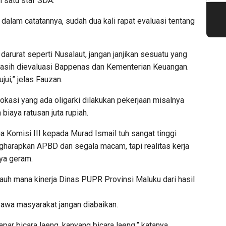
h satu staf SDA.
dalam catatannya, sudah dua kali rapat evaluasi tentang
i darurat seperti Nusalaut, jangan janjikan sesuatu yang
 masih dievaluasi Bappenas dan Kementerian Keuangan.
ujui,” jelas Fauzan.
 lokasi yang ada oligarki dilakukan pekerjaan misalnya
biaya ratusan juta rupiah.
a Komisi III kepada Murad Ismail tuh sangat tinggi
harapkan APBD dan segala macam, tapi realitas kerja
ya geram.
auh mana kinerja Dinas PUPR Provinsi Maluku dari hasil
nyawa masyarakat jangan diabaikan.
lapar bicara laeng, kanyang bicara laeng,” katanya