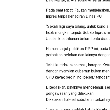
Bina Marga, Ir. Aty Tuanaya serta sala
Pada saat rapat, Fauzan menjelaskan, 
Inpres tanpa kehadiran Dinas PU.
“Sekali lagi saya bilang, untuk kondis
tidak mungkin terjadi. Sebab Inpres
Usulan kita triliunan belum tentu diset
Namun, lanjut politikus PPP ini, pada
perbaikan selokan dan lainnya dengan 
“Maluku tidak akan maju, harapan Ketu
dengan nyanyian gubernur bukan meng
OPD kayak begini nol besar,” tandasn
Ditegaskan, pihaknya mengetahui, sej
pengawasan yang dilakukan.
Dikatakan, hal-hal substansi terkait 
“Jangan seperti istilah Labila Kabila, 