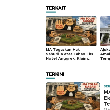
TERKAIT
MA Tegaskan Hak
Ajuk
Sahurilla atas Lahan Eks
Amah
Hotel Anggrek, Klaim
Temp
Lawan Terpatahkan
Mah
hingga Kasasi
TERKINI
BER
MA
Ek
Te
22 j