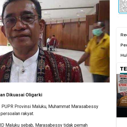
Re
Pe
Hu
T
n Dikuasai Oligarki
s PUPR Provinsi Maluku, Muhammat Marasabessy
 persoalan rakyat.
PRD Maluku sebab, Marasabessy tidak pernah