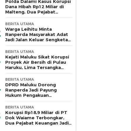
Polda Dalami Kasus Korupsi
Dana Hibah Rp12 Miliar di
Malteng, Dua Pejabat
Pemkab Diperiksa
BERITA UTAMA
Warga Leihitu Minta
Ranperda Masyarakat Adat
Jadi Jalan Keluar Sengketa
Enam Dusun Tanjung Sial
BERITA UTAMA
Kejati Maluku Sikat Korupsi
Proyek Air Bersih di Pulau
Haruku, Lima Tersangka
Ditahan
BERITA UTAMA
DPRD Maluku Dorong
Ranperda Jadi Payung
Hukum Pengakuan
Masyarakat Adat
BERITA UTAMA
Korupsi Rp18,9 Miliar di PT
Dok Waiame Terbongkar,
Dua Pejabat Keuangan Jadi
Tersangka