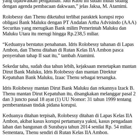
yang dijadwalkan pengadilan. Jadi Rabu ini sudah mulai sidang
dengan agenda pembacaan dakwaan,” jelas Jaksa, M. Atamimi.
Rolobessy dan Thenu diketahui terlibat paraktek korupsi repo
obligasi Bank Maluku dengan PT Andalan Artha Advisindo (AAA)
Securitas yang merugikan Bank milim Pemerintah Maluku dan
Maluku Utara itu merugi hingga Rp.238,5 miliar.
“Keduanya berstatus penahanan. Idris Rolobessy tahanan di Lapas
Ambon, dan Thenu ditahan di Rutan Kelas IIA Ambon pasca
penyerahan tahap II saat itu,” tambah Atamimi.
Sekedar tahu, sudah dua tahun lebih, kejaksaan menetapkan mantan
Dirut Bank Maluku, Idris Rolobessy dan mantan Direktur
Kepatuhan Bank Maluku, Izaac Thenu sebagai tersangka.
Idris Rolobessy mantan Dirut Bank Maluku dan rekannya Izack B.
Thenu mantan Dirut Kepatuhan itu, disangkakan melanggar pasal 2
dan 3 juncto pasal 18 ayat (1) UU Nomor: 31 tahun 1999 tentang
pemberantasan tindak pidana korupsi.
Keduanya ditahan terpisah, Rolobessy ditahan di Lapas Kelas IIA
Ambon, akibat kasus korupsi pertamanya yakni, kasus pengadaan
lahan dan bangunan di Surabaya tahun 2014 senilai Rp. 54 miliar.
Sementara, Thenu sendiri di Rutan Kelas IIA Ambon.