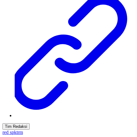
Tim Redaksi
red spktrm