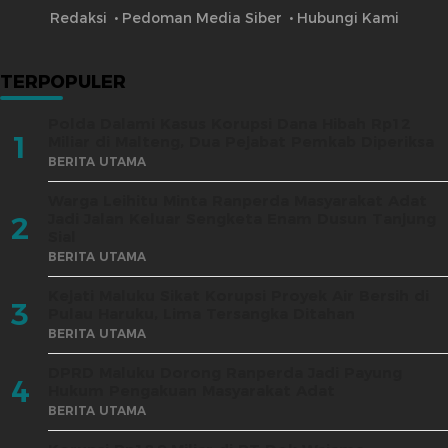
Redaksi
Pedoman Media Siber
Hubungi Kami
TERPOPULER
Polda Dalami Kasus Korupsi Dana Hibah Rp12
1
Miliar di Malteng, Dua Pejabat Pemkab Diperiksa
BERITA UTAMA
Warga Leihitu Minta Ranperda Masyarakat Adat
Jadi Jalan Keluar Sengketa Enam Dusun Tanjung
2
Sial
BERITA UTAMA
Kejati Maluku Sikat Korupsi Proyek Air Bersih di
3
Pulau Haruku, Lima Tersangka Ditahan
BERITA UTAMA
DPRD Maluku Dorong Ranperda Jadi Payung
4
Hukum Pengakuan Masyarakat Adat
BERITA UTAMA