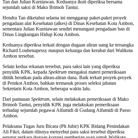
Tan dan Julian Kurniawan. Keduanya ikuti diperiksa bersama
sejumlah saksi di Mako Brimob Tantui.
Hendra Tan diketahui selama ini menggarap paket-paket proyek
pengadaan alat Kesehatan (alkes) di Dinas Kesehatan Kota Ambon,
sementara Julian Kurniawan sendiri menangani pengadaan ban di
Dinas Lingkungan Hidup Kota Ambon.
Keduanya diperiksa terkait dengan dugaan aliran uang ke tersangka
Richard Louhenapessy maupun keluarga dan kerabat dari Walikota
Ambon tersebut.
Selain kedua rekanan tersebut, para saksi lain yang diperiksa
penyidik KPK, kepada
Spektrum
mengakui materi pemeriksaan
dititik beratkan pada aliran-aliran dana. Baik terkait proyek-proyek
di Pemkot Ambon, bahkan termasuk proses seleksi jabatan
Sekretaris Kota Ambon, beberapa waktu lalu.
Dari pantauan
Spektrum
, selain melakukan pemeriksaan di Mako
Brimob Tantui, penyidik KPK juga melakukan pemeriksaan
terhadap sejumlah pegawai Alfamidi di Gudang Alfamidi di Passo
Ambon.
Pelaksana Tugas Juru Bicara (Plt Jubir) KPK Bidang Penindakan
Ali Fikri, dalam rilisnya menyebut para saksi tersebut diperiksa
seputar perkara dugaan korupsi pemberian suap untuk Walikota