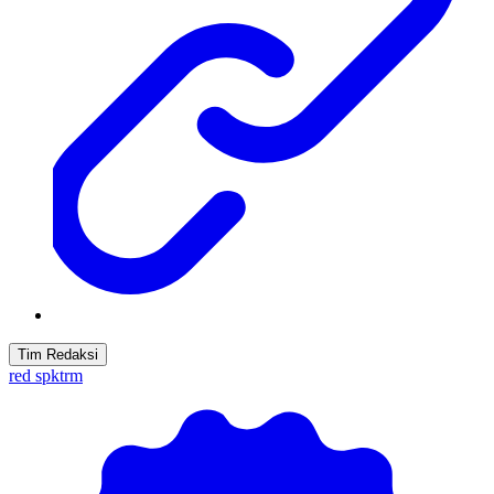
Tim Redaksi
red spktrm