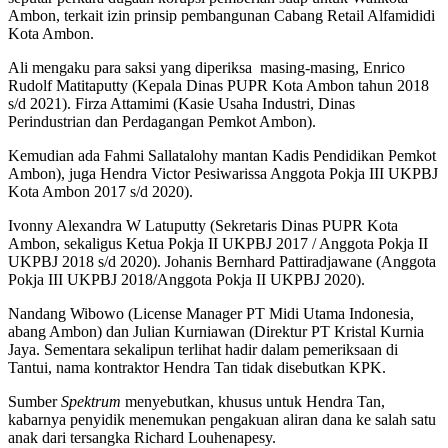
Ambon, terkait izin prinsip pembangunan Cabang Retail Alfamididi
Kota Ambon.
Ali mengaku para saksi yang diperiksa masing-masing, Enrico
Rudolf Matitaputty (Kepala Dinas PUPR Kota Ambon tahun 2018
s/d 2021). Firza Attamimi (Kasie Usaha Industri, Dinas
Perindustrian dan Perdagangan Pemkot Ambon).
Kemudian ada Fahmi Sallatalohy mantan Kadis Pendidikan Pemkot
Ambon), juga Hendra Victor Pesiwarissa Anggota Pokja III UKPBJ
Kota Ambon 2017 s/d 2020).
Ivonny Alexandra W Latuputty (Sekretaris Dinas PUPR Kota
Ambon, sekaligus Ketua Pokja II UKPBJ 2017 / Anggota Pokja II
UKPBJ 2018 s/d 2020). Johanis Bernhard Pattiradjawane (Anggota
Pokja III UKPBJ 2018/Anggota Pokja II UKPBJ 2020).
Nandang Wibowo (License Manager PT Midi Utama Indonesia,
abang Ambon) dan Julian Kurniawan (Direktur PT Kristal Kurnia
Jaya. Sementara sekalipun terlihat hadir dalam pemeriksaan di
Tantui, nama kontraktor Hendra Tan tidak disebutkan KPK.
Sumber
Spektrum
menyebutkan, khusus untuk Hendra Tan,
kabarnya penyidik menemukan pengakuan aliran dana ke salah satu
anak dari tersangka Richard Louhenapesy.