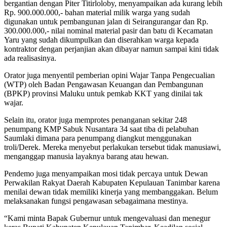
bergantian dengan Piter Titirloloby, menyampaikan ada kurang lebih
Rp. 900.000.000,- bahan material milik warga yang sudah
digunakan untuk pembangunan jalan di Seirangurangar dan Rp.
300.000.000,- nilai nominal material pasir dan batu di Kecamatan
Yaru yang sudah dikumpulkan dan diserahkan warga kepada
kontraktor dengan perjanjian akan dibayar namun sampai kini tidak
ada realisasinya.
Orator juga menyentil pemberian opini Wajar Tanpa Pengecualian
(WTP) oleh Badan Pengawasan Keuangan dan Pembangunan
(BPKP) provinsi Maluku untuk pemkab KKT yang dinilai tak
wajar.
Selain itu, orator juga memprotes penanganan sekitar 248
penumpang KMP Sabuk Nusantara 34 saat tiba di pelabuhan
Saumlaki dimana para penumpang diangkut menggunakan
troli/Derek. Mereka menyebut perlakukan tersebut tidak manusiawi,
menganggap manusia layaknya barang atau hewan.
Pendemo juga menyampaikan mosi tidak percaya untuk Dewan
Perwakilan Rakyat Daerah Kabupaten Kepulauan Tanimbar karena
menilai dewan tidak memiliki kinerja yang membanggakan. Belum
melaksanakan fungsi pengawasan sebagaimana mestinya.
“Kami minta Bapak Gubernur untuk mengevaluasi dan menegur