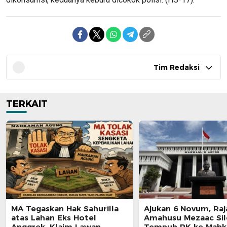
Tim Redaksi
TERKAIT
MA Tegaskan Hak Sahurilla
Ajukan 6 Novum, Raj
atas Lahan Eks Hotel
Amahusu Mezaac Si
Anggrek, Klaim Lawan
Tempuh PK ke Mah