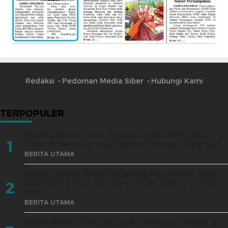
Redaksi
Pedoman Media Siber
Hubungi Kami
TERPOPULER
Polda Dalami Kasus Korupsi Dana Hibah Rp12
1
Miliar di Malteng, Dua Pejabat Pemkab Diperiksa
BERITA UTAMA
Warga Leihitu Minta Ranperda Masyarakat Adat
Jadi Jalan Keluar Sengketa Enam Dusun Tanjung
2
Sial
BERITA UTAMA
Kejati Maluku Sikat Korupsi Proyek Air Bersih di