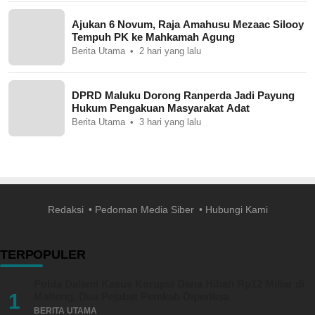
Ajukan 6 Novum, Raja Amahusu Mezaac Silooy
Tempuh PK ke Mahkamah Agung
Berita Utama
2 hari yang lalu
DPRD Maluku Dorong Ranperda Jadi Payung
Hukum Pengakuan Masyarakat Adat
Berita Utama
3 hari yang lalu
Redaksi
Pedoman Media Siber
Hubungi Kami
TERPOPULER
Polda Dalami Kasus Korupsi Dana Hibah Rp12 Miliar di
1
Malteng, Dua Pejabat Pemkab Diperiksa
BERITA UTAMA