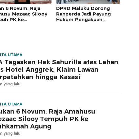
an 6 Novum, Raja
DPRD Maluku Dorong
usu Mezaac Silooy
Ranperda Jadi Payung
uh PK ke
Hukum Pengakuan
kamah Agung
Masyarakat Adat
ITA UTAMA
 Tegaskan Hak Sahurilla atas Lahan
s Hotel Anggrek, Klaim Lawan
rpatahkan hingga Kasasi
m yang lalu
ITA UTAMA
ukan 6 Novum, Raja Amahusu
zaac Silooy Tempuh PK ke
ahkamah Agung
m yang lalu