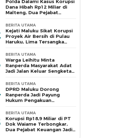
Polda Dalami Kasus Korupsi
Dana Hibah Rp12 Miliar di
Malteng, Dua Pejabat
Pemkab Diperiksa
BERITA UTAMA
Kejati Maluku Sikat Korupsi
Proyek Air Bersih di Pulau
Haruku, Lima Tersangka
Ditahan
BERITA UTAMA
Warga Leihitu Minta
Ranperda Masyarakat Adat
Jadi Jalan Keluar Sengketa
Enam Dusun Tanjung Sial
BERITA UTAMA
DPRD Maluku Dorong
Ranperda Jadi Payung
Hukum Pengakuan
Masyarakat Adat
BERITA UTAMA
Korupsi Rp18,9 Miliar di PT
Dok Waiame Terbongkar,
Dua Pejabat Keuangan Jadi
Tersangka