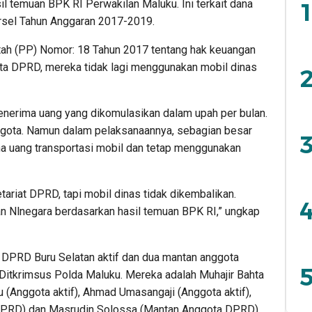
il temuan BPK RI Perwakilan Maluku. Ini terkait dana
1
rsel Tahun Anggaran 2017-2019.
tah (PP) Nomor: 18 Tahun 2017 tentang hak keuangan
ota DPRD, mereka tidak lagi menggunakan mobil dinas
2
nerima uang yang dikomulasikan dalam upah per bulan.
nggota. Namun dalam pelaksanaannya, sebagian besar
3
a uang transportasi mobil dan tetap menggunakan
etariat DPRD, tapi mobil dinas tidak dikembalikan.
4
an Nlnegara berdasarkan hasil temuan BPK RI,” ungkap
a DPRD Buru Selatan aktif dan dua mantan anggota
5
itkrimsus Polda Maluku. Mereka adalah Muhajir Bahta
u (Anggota aktif), Ahmad Umasangaji (Anggota aktif),
PRD) dan Masrudin Solossa (Mantan Anggota DPRD).