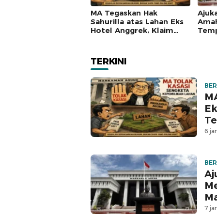
MA Tegaskan Hak
Ajuk
Sahurilla atas Lahan Eks
Amah
Hotel Anggrek, Klaim
Temp
Lawan Terpatahkan
Mah
hingga Kasasi
TERKINI
BER
MA
Ek
Te
6 ja
BER
Aj
Me
M
7 ja