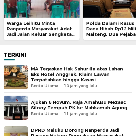
Warga Leihitu Minta
Polda Dalami Kasus 
Ranperda Masyarakat Adat
Dana Hibah Rp12 Mili
Jadi Jalan Keluar Sengketa
Malteng, Dua Pejaba
Enam Dusun Tanjung Sial
Pemkab Diperiksa
TERKINI
MA Tegaskan Hak Sahurilla atas Lahan
Eks Hotel Anggrek, Klaim Lawan
Terpatahkan hingga Kasasi
Berita Utama
10 jam yang lalu
Ajukan 6 Novum, Raja Amahusu Mezaac
Silooy Tempuh PK ke Mahkamah Agung
Berita Utama
11 jam yang lalu
DPRD Maluku Dorong Ranperda Jadi
Payung Hukum Pengakuan Masyarakat