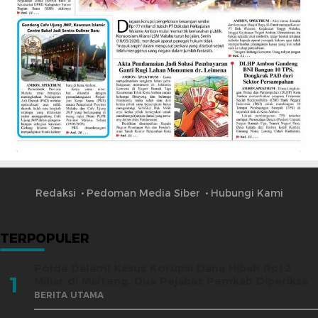
Redaksi
Pedoman Media Siber
Hubungi Kami
TERPOPULER
Polda Dalami Kasus Korupsi Dana Hibah Rp12
1
Miliar di Malteng, Dua Pejabat Pemkab Diperiksa
BERITA UTAMA