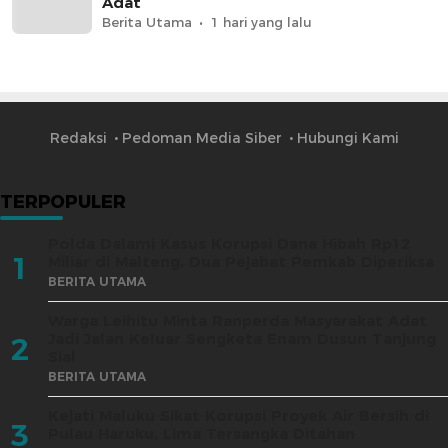
Adat
Berita Utama
1 hari yang lalu
Redaksi
Pedoman Media Siber
Hubungi Kami
TERPOPULER
Polda Dalami Kasus Korupsi Dana Hibah Rp12
1
Miliar di Malteng, Dua Pejabat Pemkab Diperiksa
BERITA UTAMA
Warga Leihitu Minta Ranperda Masyarakat Adat
Jadi Jalan Keluar Sengketa Enam Dusun Tanjung
2
Sial
BERITA UTAMA
Kejati Maluku Sikat Korupsi Proyek Air Bersih di
3
Pulau Haruku, Lima Tersangka Ditahan