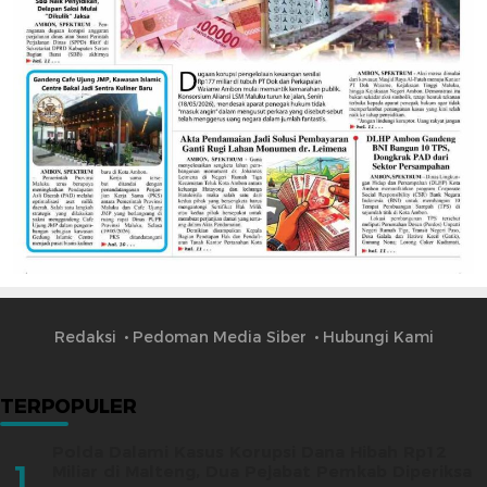
Redaksi
Pedoman Media Siber
Hubungi Kami
TERPOPULER
Polda Dalami Kasus Korupsi Dana Hibah Rp12
1
Miliar di Malteng, Dua Pejabat Pemkab Diperiksa